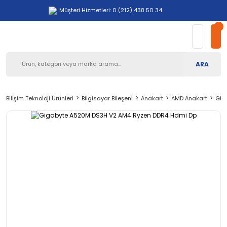
Müşteri Hizmetleri: 0 (212) 438 50 34
ARA
Bilişim Teknoloji Ürünleri
Bilgisayar Bileşeni
Anakart
AMD Anakart
Gig