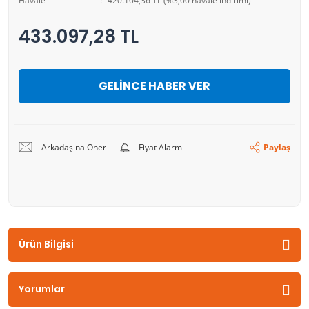
Havale
420.104,36 TL (%3,00 havale indirimi)
433.097,28 TL
GELİNCE HABER VER
Arkadaşına Öner
Fiyat Alarmı
Paylaş
Ürün Bilgisi
Yorumlar