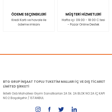
ÖDEME SEÇENEKLERİ
MÜŞTERİ HİZMETLERİ
Kredi Kartı ve havale ile
Hafta içi: 09:00 - 18:00 C.tesi
ödeme imkanı
- Pazar Online Destek
BTG GRUP İNŞAAT TOPLU TUKETİM MALLARI İÇ VE DIŞ TİCARET
LİMİTED ŞİRKETİ
İkitelli Osb Mahallesi Giyim Sanatkarları 2A Sk. 2A BLOK NO:2A İÇ KAPI
NO:2 Başakşehir / İSTANBUL