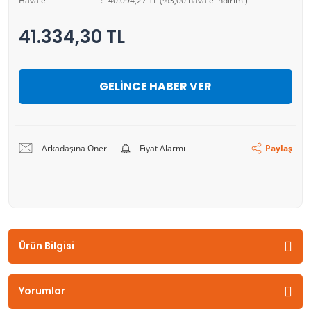
Havale
40.094,27 TL (%3,00 havale indirimi)
41.334,30 TL
GELİNCE HABER VER
Arkadaşına Öner
Fiyat Alarmı
Paylaş
Ürün Bilgisi
Yorumlar