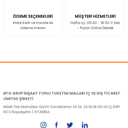
ÖDEME SEÇENEKLERİ
MÜŞTERİ HİZMETLERİ
Kredi Kartı ve havale ile
Hafta içi: 09:00 - 18:00 C.tesi
ödeme imkanı
- Pazar Online Destek
BTG GRUP İNŞAAT TOPLU TUKETİM MALLARI İÇ VE DIŞ TİCARET
LİMİTED ŞİRKETİ
İkitelli Osb Mahallesi Giyim Sanatkarları 2A Sk. 2A BLOK NO:2A İÇ KAPI
NO:2 Başakşehir / İSTANBUL