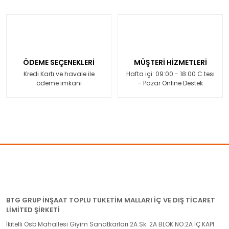
ÖDEME SEÇENEKLERİ
MÜŞTERİ HİZMETLERİ
Kredi Kartı ve havale ile
Hafta içi: 09:00 - 18:00 C.tesi
ödeme imkanı
- Pazar Online Destek
BTG GRUP İNŞAAT TOPLU TUKETİM MALLARI İÇ VE DIŞ TİCARET
LİMİTED ŞİRKETİ
İkitelli Osb Mahallesi Giyim Sanatkarları 2A Sk. 2A BLOK NO:2A İÇ KAPI