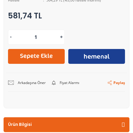
Havale
564,29 TL (%3,00 havale indirimi)
581,74 TL
Arkadaşına Öner
Fiyat Alarmı
Paylaş
Ürün Bilgisi