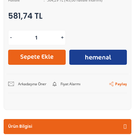
Havale
564,29 TL (%3,00 havale indirimi)
581,74 TL
Arkadaşına Öner
Fiyat Alarmı
Paylaş
Ürün Bilgisi