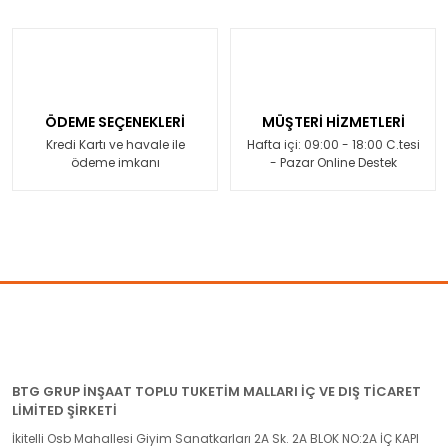
ÖDEME SEÇENEKLERİ
MÜŞTERİ HİZMETLERİ
Kredi Kartı ve havale ile
Hafta içi: 09:00 - 18:00 C.tesi
ödeme imkanı
- Pazar Online Destek
BTG GRUP İNŞAAT TOPLU TUKETİM MALLARI İÇ VE DIŞ TİCARET
LİMİTED ŞİRKETİ
İkitelli Osb Mahallesi Giyim Sanatkarları 2A Sk. 2A BLOK NO:2A İÇ KAPI