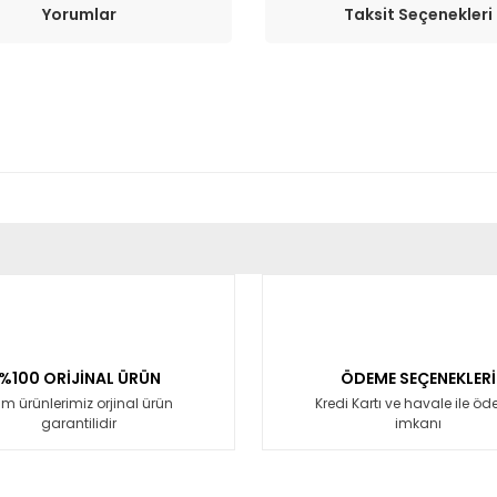
Yorumlar
Taksit Seçenekleri
er konularda yetersiz gördüğünüz noktaları öneri formunu kullanarak tara
Bu ürüne ilk yorumu siz yapın!
Yorum Yaz
%100 ORİJİNAL ÜRÜN
ÖDEME SEÇENEKLERİ
m ürünlerimiz orjinal ürün
Kredi Kartı ve havale ile ö
garantilidir
imkanı