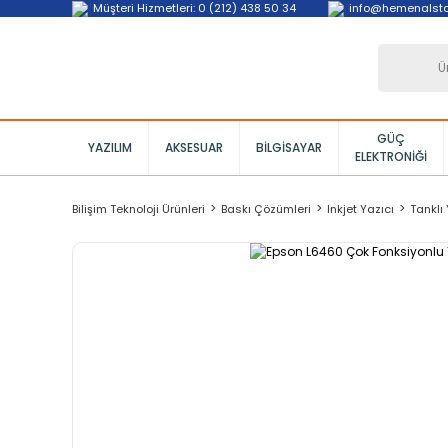
Müşteri Hizmetleri: 0 (212) 438 50 34
info@hemenalst
GÜÇ
YAZILIM
AKSESUAR
BILGISAYAR
ELEKTRONIĞI
Bilişim Teknoloji Ürünleri
Baskı Çözümleri
Inkjet Yazıcı
Tanklı 