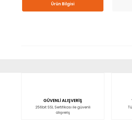
Ürün Bilgisi
Bu ürünün fiyat bilgisi, resim, ürün açıklamalarında ve diğ
Görüş ve önerileriniz için teşekkür ederiz.
Ürün resmi kalitesiz, bozuk veya görüntülenemiyor.
Ürün açıklamasında eksik bilgiler bulunuyor.
GÜVENLİ ALIŞVERİŞ
Ürün bilgilerinde hatalar bulunuyor.
256bit SSL Sertifikası ile güvenli
Tü
alışveriş
Ürün fiyatı diğer sitelerden daha pahalı.
Bu ürüne benzer farklı alternatifler olmalı.