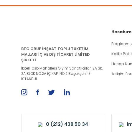
Hesabım
Bloglarımı
BTG GRUP İNŞAAT TOPLU TUKETİM
Kalite Poli
MALLARI İÇ VE DIŞ TİCARET LİMİTED
ŞİRKETİ
Hesap Num
İkitelli Osb Mahallesi Giyim Sanatkarları 2A Sk.
2A BLOK NO:2A İÇ KAPI NO:2 Başakşehir /
İletişim Fo
İSTANBUL
0 (212) 438 50 34
i