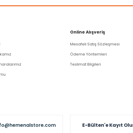
Gönder
Online Alışveriş
z
Mesafeli Satış Sözleşmesi
tikamız
Ödeme Yöntemleri
aralarımız
Teslimat Bilgileri
rmu
nfo@hemenalstore.com
E-Bülten'e Kayıt Ol