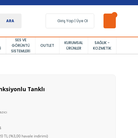
ARA
Giriş Yap
|
Üye Ol
SES VE
KURUMSAL
SAĞLIK -
GÖRÜNTÜ
OUTLET
I
ÜRÜNLER
KOZMETIK
SISTEMLERI
nksiyonlu Tanklı
azıcı
4
0 TL (%3,00 havale indirimi)