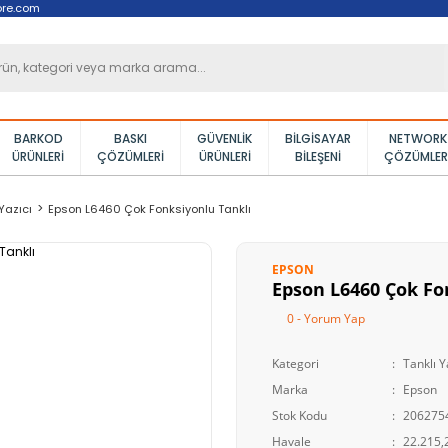
ore.com
BARKOD
BASKI
GÜVENLIK
BILGISAYAR
NETWORK
ÜRÜNLERI
ÇÖZÜMLERI
ÜRÜNLERI
BILEŞENI
ÇÖZÜMLER
Yazıcı
Epson L6460 Çok Fonksiyonlu Tanklı
EPSON
Epson L6460 Çok Fo
0 - Yorum Yap
Kategori
Tanklı Y
Marka
Epson
Stok Kodu
206275
Havale
22.215,2