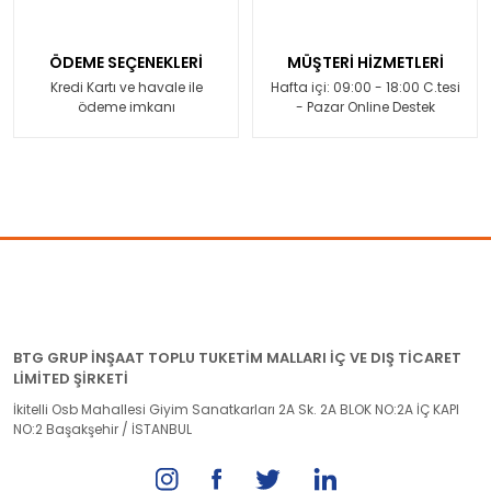
ÖDEME SEÇENEKLERİ
MÜŞTERİ HİZMETLERİ
Kredi Kartı ve havale ile
Hafta içi: 09:00 - 18:00 C.tesi
ödeme imkanı
- Pazar Online Destek
BTG GRUP İNŞAAT TOPLU TUKETİM MALLARI İÇ VE DIŞ TİCARET
LİMİTED ŞİRKETİ
İkitelli Osb Mahallesi Giyim Sanatkarları 2A Sk. 2A BLOK NO:2A İÇ KAPI
NO:2 Başakşehir / İSTANBUL