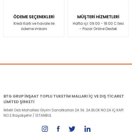
ÖDEME SEÇENEKLERİ
MÜŞTERİ HİZMETLERİ
Kredi Kartı ve havale ile
Hafta içi: 09:00 - 18:00 C.tesi
ödeme imkanı
- Pazar Online Destek
BTG GRUP İNŞAAT TOPLU TUKETİM MALLARI İÇ VE DIŞ TİCARET
LİMİTED ŞİRKETİ
İkitelli Osb Mahallesi Giyim Sanatkarları 2A Sk. 2A BLOK NO:2A İÇ KAPI
NO:2 Başakşehir / İSTANBUL