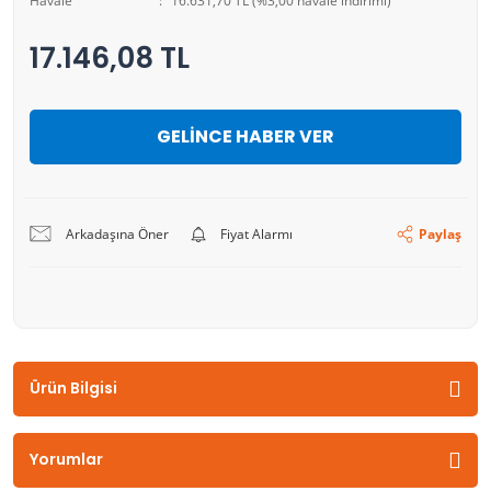
Havale
16.631,70 TL (%3,00 havale indirimi)
17.146,08 TL
GELİNCE HABER VER
Arkadaşına Öner
Fiyat Alarmı
Paylaş
Ürün Bilgisi
Yorumlar