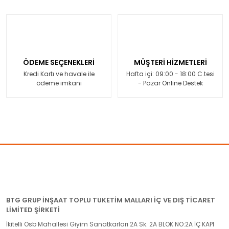
ÖDEME SEÇENEKLERİ
MÜŞTERİ HİZMETLERİ
Kredi Kartı ve havale ile
Hafta içi: 09:00 - 18:00 C.tesi
ödeme imkanı
- Pazar Online Destek
BTG GRUP İNŞAAT TOPLU TUKETİM MALLARI İÇ VE DIŞ TİCARET
LİMİTED ŞİRKETİ
İkitelli Osb Mahallesi Giyim Sanatkarları 2A Sk. 2A BLOK NO:2A İÇ KAPI