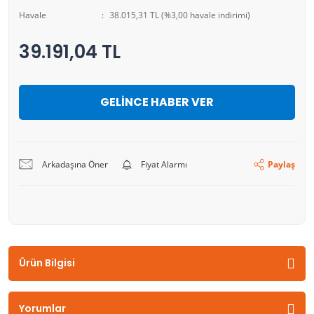
Havale
38.015,31 TL (%3,00 havale indirimi)
39.191,04 TL
GELİNCE HABER VER
Arkadaşına Öner
Fiyat Alarmı
Paylaş
Ürün Bilgisi
Yorumlar