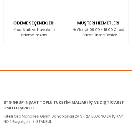
ÖDEME SEÇENEKLERİ
MÜŞTERİ HİZMETLERİ
Kredi Kartı ve havale ile
Hafta içi: 09:00 - 18:00 C.tesi
ödeme imkanı
- Pazar Online Destek
BTG GRUP İNŞAAT TOPLU TUKETİM MALLARI İÇ VE DIŞ TİCARET
LİMİTED ŞİRKETİ
İkitelli Osb Mahallesi Giyim Sanatkarları 2A Sk. 2A BLOK NO:2A İÇ KAPI
NO:2 Başakşehir / İSTANBUL