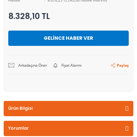
Havale
8.078,25 TL (%3,00 havale indirimi)
8.328,10 TL
GELİNCE HABER VER
Arkadaşına Öner
Fiyat Alarmı
Paylaş
Ürün Bilgisi
Yorumlar