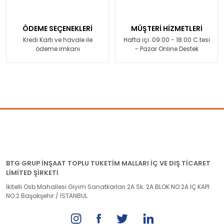
ÖDEME SEÇENEKLERİ
MÜŞTERİ HİZMETLERİ
Kredi Kartı ve havale ile
Hafta içi: 09:00 - 18:00 C.tesi
ödeme imkanı
- Pazar Online Destek
BTG GRUP İNŞAAT TOPLU TUKETİM MALLARI İÇ VE DIŞ TİCARET
LİMİTED ŞİRKETİ
İkitelli Osb Mahallesi Giyim Sanatkarları 2A Sk. 2A BLOK NO:2A İÇ KAPI
NO:2 Başakşehir / İSTANBUL