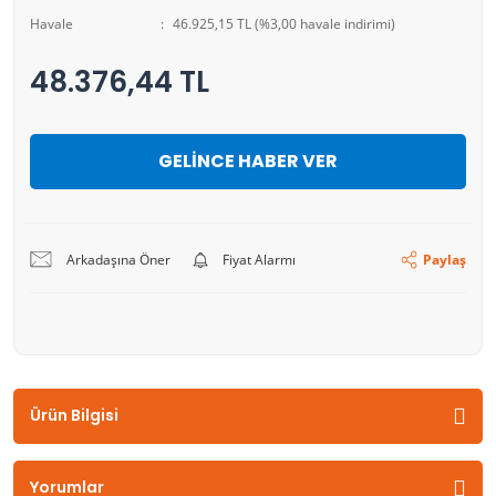
Havale
46.925,15 TL (%3,00 havale indirimi)
48.376,44 TL
GELİNCE HABER VER
Arkadaşına Öner
Fiyat Alarmı
Paylaş
Ürün Bilgisi
Yorumlar