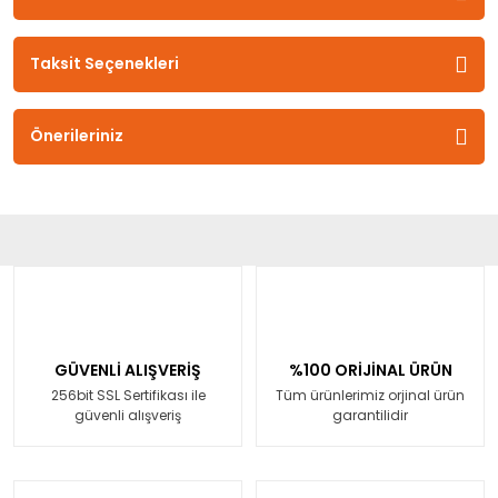
Taksit Seçenekleri
Önerileriniz
GÜVENLİ ALIŞVERİŞ
%100 ORİJİNAL ÜRÜN
256bit SSL Sertifikası ile
Tüm ürünlerimiz orjinal ürün
güvenli alışveriş
garantilidir