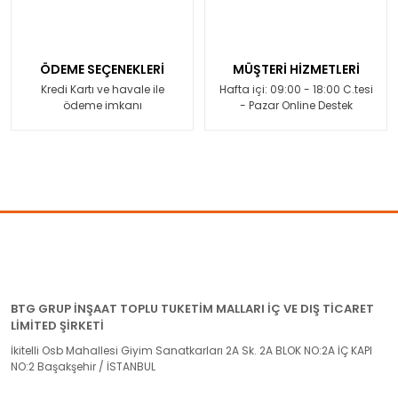
ÖDEME SEÇENEKLERİ
MÜŞTERİ HİZMETLERİ
Kredi Kartı ve havale ile
Hafta içi: 09:00 - 18:00 C.tesi
ödeme imkanı
- Pazar Online Destek
BTG GRUP İNŞAAT TOPLU TUKETİM MALLARI İÇ VE DIŞ TİCARET
LİMİTED ŞİRKETİ
İkitelli Osb Mahallesi Giyim Sanatkarları 2A Sk. 2A BLOK NO:2A İÇ KAPI
NO:2 Başakşehir / İSTANBUL