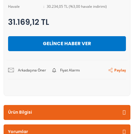
Havale
30.234,05 TL (%3,00 havale indirimi)
31.169,12 TL
GELİNCE HABER VER
Arkadaşına Öner
Fiyat Alarmı
Paylaş
Ürün Bilgisi
Yorumlar