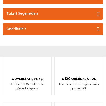
Taksit Seçenekleri
Önerileriniz
GÜVENLİ ALIŞVERİŞ
%100 ORİJİNAL ÜRÜN
256bit SSL Sertifikası ile
Tüm ürünlerimiz orjinal ürün
güvenli alışveriş
garantilidir