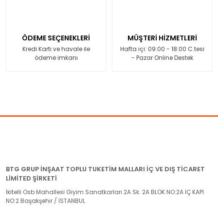
ÖDEME SEÇENEKLERİ
MÜŞTERİ HİZMETLERİ
Kredi Kartı ve havale ile
Hafta içi: 09:00 - 18:00 C.tesi
ödeme imkanı
- Pazar Online Destek
BTG GRUP İNŞAAT TOPLU TUKETİM MALLARI İÇ VE DIŞ TİCARET
LİMİTED ŞİRKETİ
İkitelli Osb Mahallesi Giyim Sanatkarları 2A Sk. 2A BLOK NO:2A İÇ KAPI
NO:2 Başakşehir / İSTANBUL