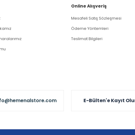
Gönder
Online Alışveriş
z
Mesafeli Satış Sözleşmesi
tikamız
Ödeme Yöntemleri
aralarımız
Teslimat Bilgileri
rmu
nfo@hemenalstore.com
E-Bülten'e Kayıt Ol