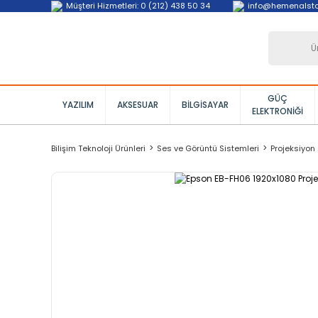
Müşteri Hizmetleri: 0 (212) 438 50 34
info@hemenalst
GÜÇ
YAZILIM
AKSESUAR
BILGISAYAR
ELEKTRONIĞI
Bilişim Teknoloji Ürünleri
Ses ve Görüntü Sistemleri
Projeksiyon