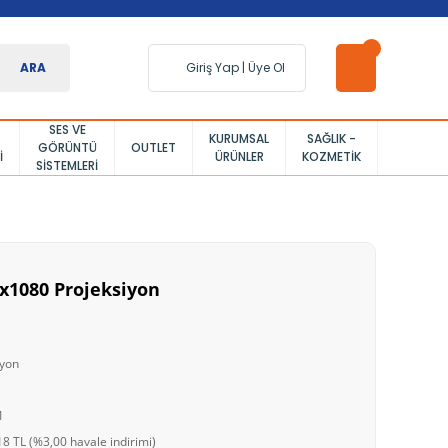
ARA
Giriş Yap
|
Üye Ol
SES VE
KURUMSAL
SAĞLIK -
GÖRÜNTÜ
OUTLET
I
ÜRÜNLER
KOZMETIK
SISTEMLERI
x1080 Projeksiyon
iyon
1
8 TL (%3,00 havale indirimi)