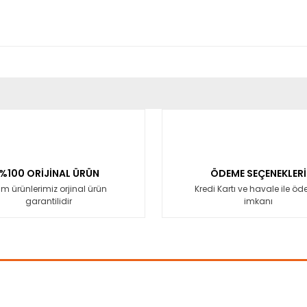
er konularda yetersiz gördüğünüz noktaları öneri formunu kullanarak tara
Bu ürüne ilk yorumu siz yapın!
Yorum Yaz
%100 ORİJİNAL ÜRÜN
ÖDEME SEÇENEKLERİ
m ürünlerimiz orjinal ürün
Kredi Kartı ve havale ile ö
garantilidir
imkanı