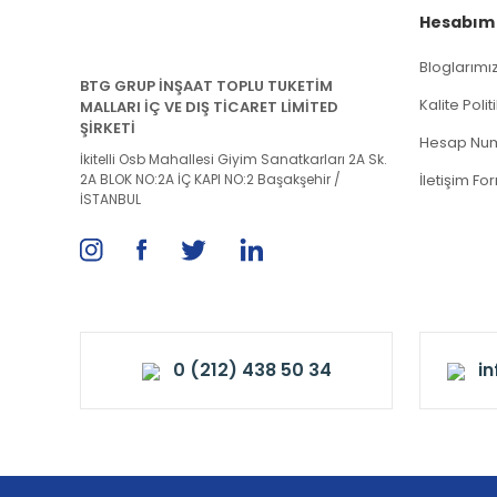
Hesabım
Bloglarımı
BTG GRUP İNŞAAT TOPLU TUKETİM
Kalite Poli
MALLARI İÇ VE DIŞ TİCARET LİMİTED
ŞİRKETİ
Hesap Num
İkitelli Osb Mahallesi Giyim Sanatkarları 2A Sk.
2A BLOK NO:2A İÇ KAPI NO:2 Başakşehir /
İletişim Fo
İSTANBUL
0 (212) 438 50 34
i