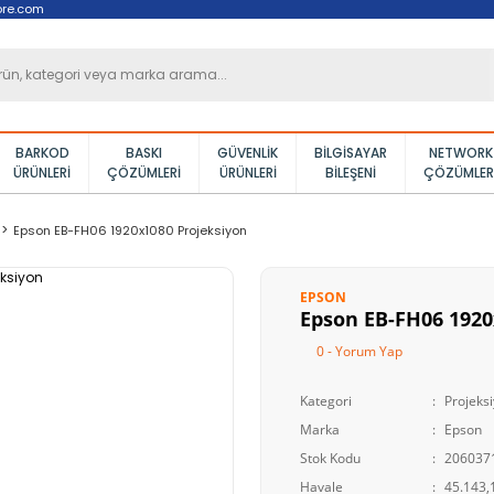
ore.com
BARKOD
BASKI
GÜVENLIK
BILGISAYAR
NETWORK
ÜRÜNLERI
ÇÖZÜMLERI
ÜRÜNLERI
BILEŞENI
ÇÖZÜMLER
Epson EB-FH06 1920x1080 Projeksiyon
EPSON
Epson EB-FH06 1920
0 - Yorum Yap
Kategori
Projeks
Marka
Epson
Stok Kodu
206037
Havale
45.143,1