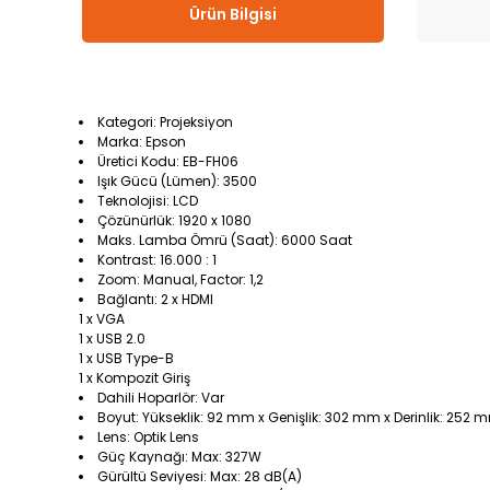
Ürün Bilgisi
Kategori: Projeksiyon
Marka: Epson
Üretici Kodu: EB-FH06
Işık Gücü (Lümen): 3500
Teknolojisi: LCD
Çözünürlük: 1920 x 1080
Maks. Lamba Ömrü (Saat): 6000 Saat
Kontrast: 16.000 : 1
Zoom: Manual, Factor: 1,2
Bağlantı: 2 x HDMI
1 x VGA
1 x USB 2.0
1 x USB Type-B
1 x Kompozit Giriş
Dahili Hoparlör: Var
Boyut: Yükseklik: 92 mm x Genişlik: 302 mm x Derinlik: 252 
Lens: Optik Lens
Güç Kaynağı: Max: 327W
Gürültü Seviyesi: Max: 28 dB(A)