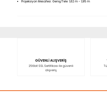
Projeksiyon Mesafesi: Geniş/Tele: 1,62 m - 1,95 m
Bu ürünün fiyat bilgisi, resim, ürün açıklamalarında ve diğ
Görüş ve önerileriniz için teşekkür ederiz.
Ürün resmi kalitesiz, bozuk veya görüntülenemiyor.
Ürün açıklamasında eksik bilgiler bulunuyor.
GÜVENLİ ALIŞVERİŞ
Ürün bilgilerinde hatalar bulunuyor.
256bit SSL Sertifikası ile güvenli
Tü
alışveriş
Ürün fiyatı diğer sitelerden daha pahalı.
Bu ürüne benzer farklı alternatifler olmalı.