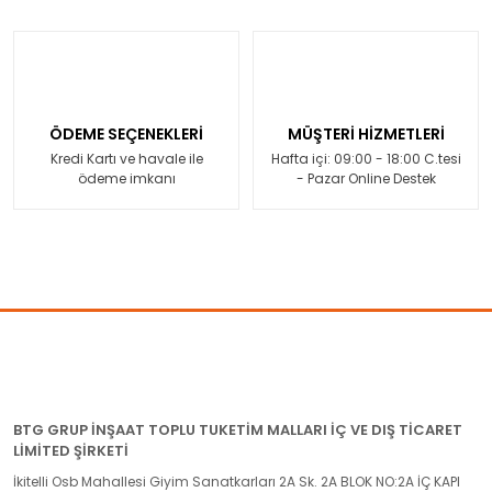
ÖDEME SEÇENEKLERİ
MÜŞTERİ HİZMETLERİ
Kredi Kartı ve havale ile
Hafta içi: 09:00 - 18:00 C.tesi
ödeme imkanı
- Pazar Online Destek
BTG GRUP İNŞAAT TOPLU TUKETİM MALLARI İÇ VE DIŞ TİCARET
LİMİTED ŞİRKETİ
İkitelli Osb Mahallesi Giyim Sanatkarları 2A Sk. 2A BLOK NO:2A İÇ KAPI