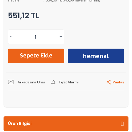
Havale
534,59 TL (%3,00 havale indirimi)
551,12 TL
Arkadaşına Öner
Fiyat Alarmı
Paylaş
Ürün Bilgisi