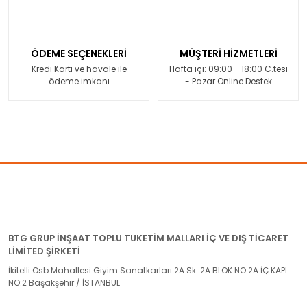
ÖDEME SEÇENEKLERİ
MÜŞTERİ HİZMETLERİ
Kredi Kartı ve havale ile
Hafta içi: 09:00 - 18:00 C.tesi
ödeme imkanı
- Pazar Online Destek
BTG GRUP İNŞAAT TOPLU TUKETİM MALLARI İÇ VE DIŞ TİCARET
LİMİTED ŞİRKETİ
İkitelli Osb Mahallesi Giyim Sanatkarları 2A Sk. 2A BLOK NO:2A İÇ KAPI
NO:2 Başakşehir / İSTANBUL