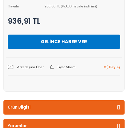
Havale
908,80 TL (%3,00 havale indirimi)
936,91 TL
GELİNCE HABER VER
Arkadaşına Öner
Fiyat Alarmı
Paylaş
Ürün Bilgisi
Yorumlar