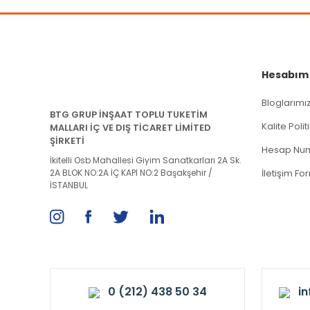
Hesabım
Bloglarımı
BTG GRUP İNŞAAT TOPLU TUKETİM
Kalite Poli
MALLARI İÇ VE DIŞ TİCARET LİMİTED
ŞİRKETİ
Hesap Num
İkitelli Osb Mahallesi Giyim Sanatkarları 2A Sk.
2A BLOK NO:2A İÇ KAPI NO:2 Başakşehir /
İletişim Fo
İSTANBUL
0 (212) 438 50 34
i