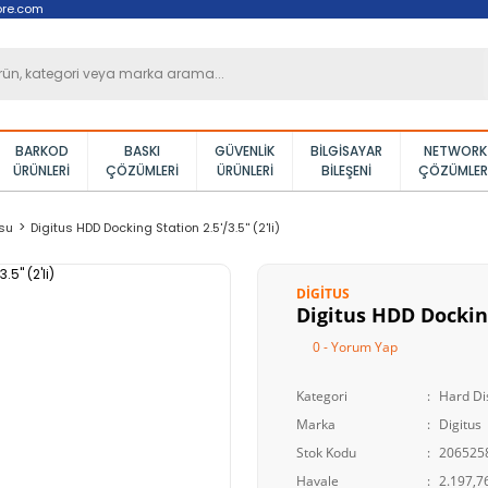
ore.com
BARKOD
BASKI
GÜVENLIK
BILGISAYAR
NETWORK
ÜRÜNLERI
ÇÖZÜMLERI
ÜRÜNLERI
BILEŞENI
ÇÖZÜMLER
su
Digitus HDD Docking Station 2.5'/3.5'' (2'li)
DIGITUS
Digitus HDD Docking 
0 - Yorum Yap
Kategori
Hard Di
Marka
Digitus
Stok Kodu
206525
Havale
2.197,76