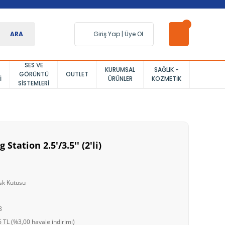
ARA
Giriş Yap
|
Üye Ol
SES VE
KURUMSAL
SAĞLIK -
GÖRÜNTÜ
OUTLET
I
ÜRÜNLER
KOZMETIK
SISTEMLERI
Station 2.5'/3.5'' (2'li)
sk Kutusu
8
 TL (%3,00 havale indirimi)