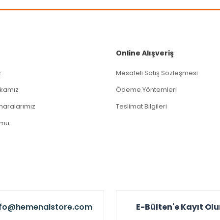
Gönder
Online Alışveriş
z
Mesafeli Satış Sözleşmesi
tikamız
Ödeme Yöntemleri
aralarımız
Teslimat Bilgileri
rmu
nfo@hemenalstore.com
E-Bülten'e Kayıt Ol