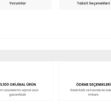
Yorumlar
Taksit Seçenekleri
er konularda yetersiz gördüğünüz noktaları öneri formunu kullanarak tara
Bu ürüne ilk yorumu siz yapın!
Yorum Yaz
%100 ORİJİNAL ÜRÜN
ÖDEME SEÇENEKLERİ
m ürünlerimiz orjinal ürün
Kredi Kartı ve havale ile ö
garantilidir
imkanı