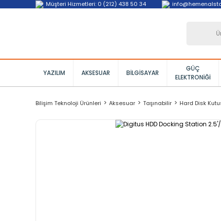
Müşteri Hizmetleri: 0 (212) 438 50 34
info@hemenalst
GÜÇ
YAZILIM
AKSESUAR
BILGISAYAR
ELEKTRONIĞI
Bilişim Teknoloji Ürünleri
Aksesuar
Taşınabilir
Hard Disk Kutu