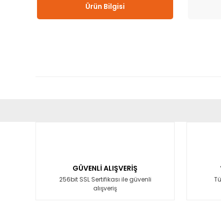
Ürün Bilgisi
Bu ürünün fiyat bilgisi, resim, ürün açıklamalarında ve diğ
Görüş ve önerileriniz için teşekkür ederiz.
Ürün resmi kalitesiz, bozuk veya görüntülenemiyor.
Ürün açıklamasında eksik bilgiler bulunuyor.
GÜVENLİ ALIŞVERİŞ
Ürün bilgilerinde hatalar bulunuyor.
256bit SSL Sertifikası ile güvenli
Tü
alışveriş
Ürün fiyatı diğer sitelerden daha pahalı.
Bu ürüne benzer farklı alternatifler olmalı.