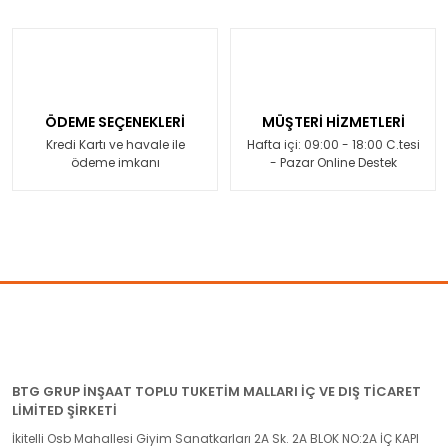
ÖDEME SEÇENEKLERİ
MÜŞTERİ HİZMETLERİ
Kredi Kartı ve havale ile
Hafta içi: 09:00 - 18:00 C.tesi
ödeme imkanı
- Pazar Online Destek
BTG GRUP İNŞAAT TOPLU TUKETİM MALLARI İÇ VE DIŞ TİCARET
LİMİTED ŞİRKETİ
İkitelli Osb Mahallesi Giyim Sanatkarları 2A Sk. 2A BLOK NO:2A İÇ KAPI