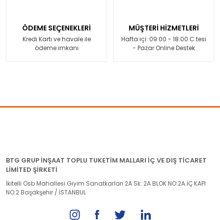
ÖDEME SEÇENEKLERİ
MÜŞTERİ HİZMETLERİ
Kredi Kartı ve havale ile
Hafta içi: 09:00 - 18:00 C.tesi
ödeme imkanı
- Pazar Online Destek
BTG GRUP İNŞAAT TOPLU TUKETİM MALLARI İÇ VE DIŞ TİCARET
LİMİTED ŞİRKETİ
İkitelli Osb Mahallesi Giyim Sanatkarları 2A Sk. 2A BLOK NO:2A İÇ KAPI
NO:2 Başakşehir / İSTANBUL