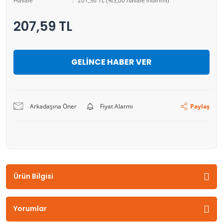
Havale
201,36 TL (%3,00 havale indirimi)
207,59 TL
GELİNCE HABER VER
Arkadaşına Öner
Fiyat Alarmı
Paylaş
Ürün Bilgisi
Yorumlar