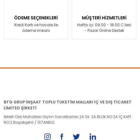
ÖDEME SEÇENEKLERİ
MÜŞTERİ HİZMETLERİ
Kredi Kartı ve havale ile
Hafta içi: 09:00 - 18:00 C.tesi
ödeme imkanı
- Pazar Online Destek
BTG GRUP İNŞAAT TOPLU TUKETİM MALLARI İÇ VE DIŞ TİCARET
LİMİTED ŞİRKETİ
İkitelli Osb Mahallesi Giyim Sanatkarları 2A Sk. 2A BLOK NO:2A İÇ KAPI
NO:2 Başakşehir / İSTANBUL