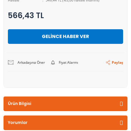
Havale
549,44 TL (%3,00 havale indirimi)
566,43 TL
GELİNCE HABER VER
Arkadaşına Öner
Fiyat Alarmı
Paylaş
Ürün Bilgisi
Yorumlar