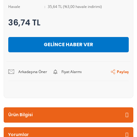
Havale
35,64 TL (%3,00 havale indirimi)
36,74 TL
GELİNCE HABER VER
Arkadaşına Öner
Fiyat Alarmı
Paylaş
Ürün Bilgisi
Yorumlar