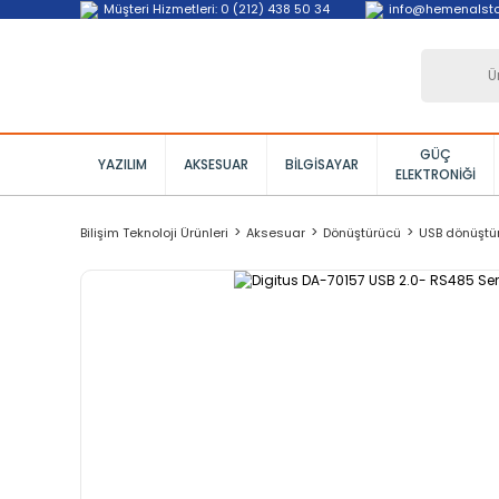
Müşteri Hizmetleri: 0 (212) 438 50 34
info@hemenalst
GÜÇ
YAZILIM
AKSESUAR
BILGISAYAR
ELEKTRONIĞI
Bilişim Teknoloji Ürünleri
Aksesuar
Dönüştürücü
USB dönüştü