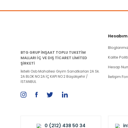
Hesabım
Bloglarımı
BTG GRUP İNŞAAT TOPLU TUKETİM
Kalite Poli
MALLARI İÇ VE DIŞ TİCARET LİMİTED
ŞİRKETİ
Hesap Num
İkitelli Osb Mahallesi Giyim Sanatkarları 2A Sk.
2A BLOK NO:2A İÇ KAPI NO:2 Başakşehir /
İletişim Fo
İSTANBUL
0 (212) 438 50 34
i