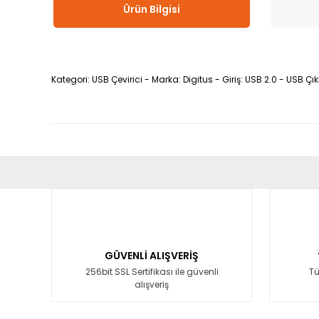
Ürün Bilgisi
Kategori: USB Çevirici - Marka: Digitus - Giriş: USB 2.0 - USB Çıkış
Bu ürünün fiyat bilgisi, resim, ürün açıklamalarında ve diğ
Görüş ve önerileriniz için teşekkür ederiz.
Ürün resmi kalitesiz, bozuk veya görüntülenemiyor.
Ürün açıklamasında eksik bilgiler bulunuyor.
GÜVENLİ ALIŞVERİŞ
Ürün bilgilerinde hatalar bulunuyor.
256bit SSL Sertifikası ile güvenli
Tü
alışveriş
Ürün fiyatı diğer sitelerden daha pahalı.
Bu ürüne benzer farklı alternatifler olmalı.