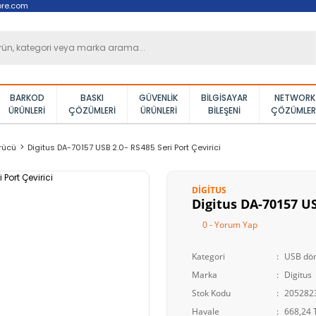
ore.com
BARKOD
BASKI
GÜVENLIK
BILGISAYAR
NETWORK
ÜRÜNLERI
ÇÖZÜMLERI
ÜRÜNLERI
BILEŞENI
ÇÖZÜMLER
rücü
Digitus DA-70157 USB 2.0- RS485 Seri Port Çevirici
DIGITUS
Digitus DA-70157 USB
0 - Yorum Yap
Kategori
USB dön
Marka
Digitus
Stok Kodu
205282
Havale
668,24 T