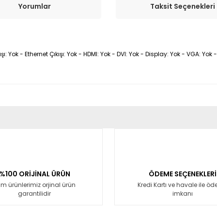
Yorumlar
Taksit Seçenekleri
ı: Yok - Ethernet Çıkışı: Yok - HDMI: Yok - DVI: Yok - Display: Yok - VGA: Yok - 
er konularda yetersiz gördüğünüz noktaları öneri formunu kullanarak tara
Bu ürüne ilk yorumu siz yapın!
Yorum Yaz
%100 ORİJİNAL ÜRÜN
ÖDEME SEÇENEKLERİ
m ürünlerimiz orjinal ürün
Kredi Kartı ve havale ile ö
garantilidir
imkanı