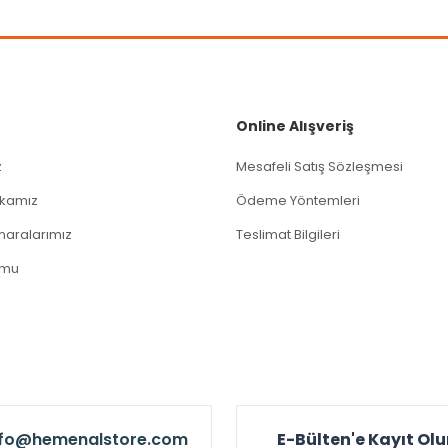
Gönder
Online Alışveriş
z
Mesafeli Satış Sözleşmesi
tikamız
Ödeme Yöntemleri
aralarımız
Teslimat Bilgileri
rmu
nfo@hemenalstore.com
E-Bülten'e Kayıt Ol