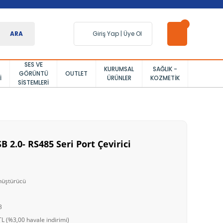
ARA
Giriş Yap
|
Üye Ol
SES VE
KURUMSAL
SAĞLIK -
GÖRÜNTÜ
OUTLET
I
ÜRÜNLER
KOZMETIK
SISTEMLERI
 2.0- RS485 Seri Port Çevirici
üştürücü
3
L (%3,00 havale indirimi)