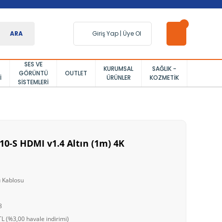
ARA
Giriş Yap
|
Üye Ol
SES VE
KURUMSAL
SAĞLIK -
GÖRÜNTÜ
OUTLET
I
ÜRÜNLER
KOZMETIK
SISTEMLERI
10-S HDMI v1.4 Altın (1m) 4K
 Kablosu
8
L (%3,00 havale indirimi)