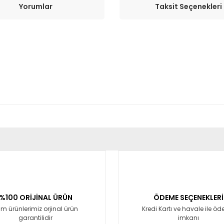
Yorumlar
Taksit Seçenekleri
er konularda yetersiz gördüğünüz noktaları öneri formunu kullanarak tara
Bu ürüne ilk yorumu siz yapın!
Yorum Yaz
%100 ORİJİNAL ÜRÜN
ÖDEME SEÇENEKLERİ
m ürünlerimiz orjinal ürün
Kredi Kartı ve havale ile ö
garantilidir
imkanı