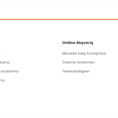
Gönder
Online Alışveriş
z
Mesafeli Satış Sözleşmesi
tikamız
Ödeme Yöntemleri
aralarımız
Teslimat Bilgileri
rmu