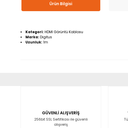
Ürün Bilgisi
Kategori:
HDMI Görüntü Kablosu
Marka:
Digitus
Uzunluk:
1m
Bu ürünün fiyat bilgisi, resim, ürün açıklamalarında ve diğ
Görüş ve önerileriniz için teşekkür ederiz.
Ürün resmi kalitesiz, bozuk veya görüntülenemiyor.
Ürün açıklamasında eksik bilgiler bulunuyor.
GÜVENLİ ALIŞVERİŞ
Ürün bilgilerinde hatalar bulunuyor.
256bit SSL Sertifikası ile güvenli
Tü
alışveriş
Ürün fiyatı diğer sitelerden daha pahalı.