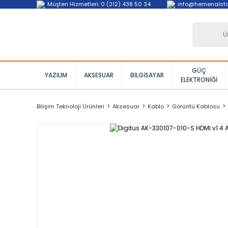
Müşteri Hizmetleri: 0 (212) 438 50 34
info@hemenalst
GÜÇ
YAZILIM
AKSESUAR
BILGISAYAR
ELEKTRONIĞI
Bilişim Teknoloji Ürünleri
Aksesuar
Kablo
Görüntü Kablosu