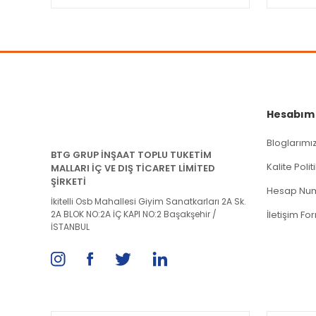
Bu ürüne benzer farklı alternatifler olmalı.
Hesabım
Bloglarımı
BTG GRUP İNŞAAT TOPLU TUKETİM
Kalite Poli
MALLARI İÇ VE DIŞ TİCARET LİMİTED
ŞİRKETİ
Hesap Num
İkitelli Osb Mahallesi Giyim Sanatkarları 2A Sk.
2A BLOK NO:2A İÇ KAPI NO:2 Başakşehir /
İletişim Fo
İSTANBUL