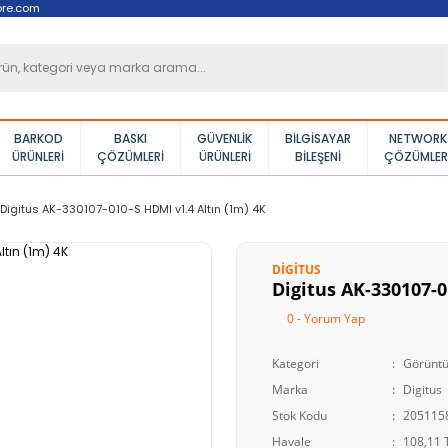
ore.com
BARKOD
BASKI
GÜVENLIK
BILGISAYAR
NETWORK
ÜRÜNLERI
ÇÖZÜMLERI
ÜRÜNLERI
BILEŞENI
ÇÖZÜMLER
Digitus AK-330107-010-S HDMI v1.4 Altın (1m) 4K
DIGITUS
Digitus AK-330107-0
0 - Yorum Yap
Kategori
Görüntü
Marka
Digitus
Stok Kodu
205115
Havale
108,11 T