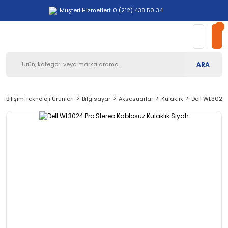
Müşteri Hizmetleri: 0 (212) 438 50 34
ARA
Bilişim Teknoloji Ürünleri
Bilgisayar
Aksesuarlar
Kulaklık
Dell WL3024 