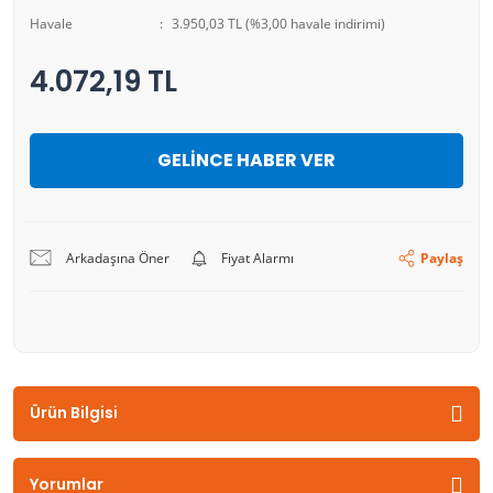
Havale
3.950,03 TL (%3,00 havale indirimi)
4.072,19 TL
GELİNCE HABER VER
Arkadaşına Öner
Fiyat Alarmı
Paylaş
Ürün Bilgisi
Yorumlar