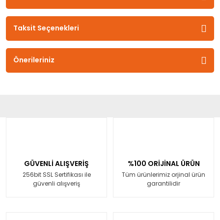
Taksit Seçenekleri
Önerileriniz
GÜVENLİ ALIŞVERİŞ
%100 ORİJİNAL ÜRÜN
256bit SSL Sertifikası ile
Tüm ürünlerimiz orjinal ürün
güvenli alışveriş
garantilidir