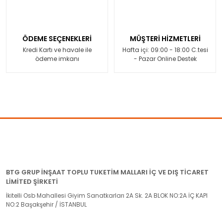
ÖDEME SEÇENEKLERİ
MÜŞTERİ HİZMETLERİ
Kredi Kartı ve havale ile
Hafta içi: 09:00 - 18:00 C.tesi
ödeme imkanı
- Pazar Online Destek
BTG GRUP İNŞAAT TOPLU TUKETİM MALLARI İÇ VE DIŞ TİCARET
LİMİTED ŞİRKETİ
İkitelli Osb Mahallesi Giyim Sanatkarları 2A Sk. 2A BLOK NO:2A İÇ KAPI
NO:2 Başakşehir / İSTANBUL