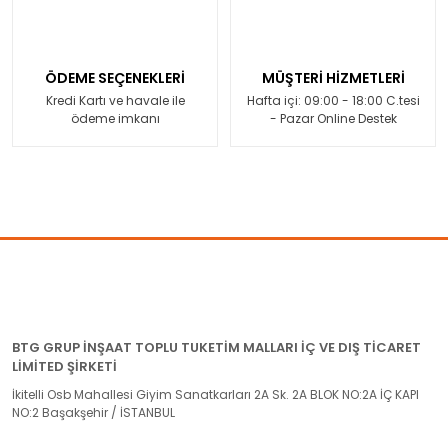
ÖDEME SEÇENEKLERİ
MÜŞTERİ HİZMETLERİ
Kredi Kartı ve havale ile
Hafta içi: 09:00 - 18:00 C.tesi
ödeme imkanı
- Pazar Online Destek
BTG GRUP İNŞAAT TOPLU TUKETİM MALLARI İÇ VE DIŞ TİCARET
LİMİTED ŞİRKETİ
İkitelli Osb Mahallesi Giyim Sanatkarları 2A Sk. 2A BLOK NO:2A İÇ KAPI
NO:2 Başakşehir / İSTANBUL