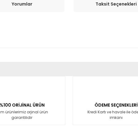
Yorumlar
Taksit Seçenekleri
er konularda yetersiz gördüğünüz noktaları öneri formunu kullanarak tara
Bu ürüne ilk yorumu siz yapın!
Yorum Yaz
%100 ORİJİNAL ÜRÜN
ÖDEME SEÇENEKLERİ
m ürünlerimiz orjinal ürün
Kredi Kartı ve havale ile ö
garantilidir
imkanı