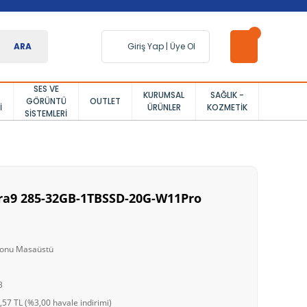
ARA
Giriş Yap
|
Üye Ol
SES VE
KURUMSAL
SAĞLIK -
GÖRÜNTÜ
OUTLET
I
ÜRÜNLER
KOZMETIK
SISTEMLERI
tra9 285-32GB-1TBSSD-20G-W11Pro
syonu Masaüstü
3
57 TL (%3,00 havale indirimi)