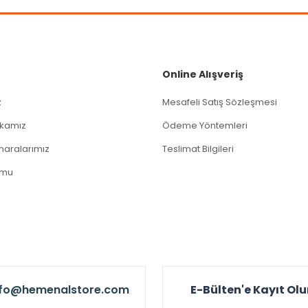
Gönder
Online Alışveriş
z
Mesafeli Satış Sözleşmesi
tikamız
Ödeme Yöntemleri
aralarımız
Teslimat Bilgileri
rmu
nfo@hemenalstore.com
E-Bülten'e Kayıt Ol