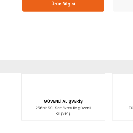
Ürün Bilgisi
Bu ürünün fiyat bilgisi, resim, ürün açıklamalarında ve diğ
Görüş ve önerileriniz için teşekkür ederiz.
Ürün resmi kalitesiz, bozuk veya görüntülenemiyor.
Ürün açıklamasında eksik bilgiler bulunuyor.
GÜVENLİ ALIŞVERİŞ
Ürün bilgilerinde hatalar bulunuyor.
256bit SSL Sertifikası ile güvenli
Tü
alışveriş
Ürün fiyatı diğer sitelerden daha pahalı.
Bu ürüne benzer farklı alternatifler olmalı.