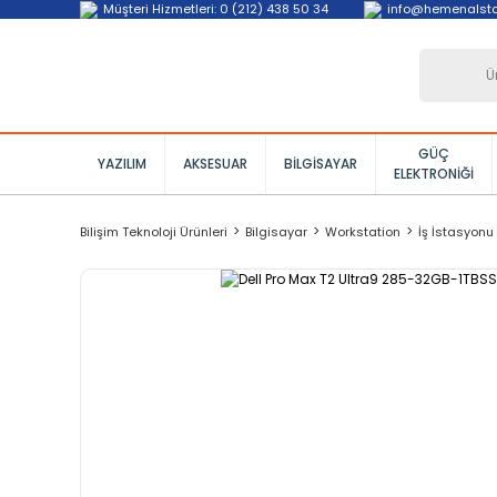
Müşteri Hizmetleri: 0 (212) 438 50 34
info@hemenalst
GÜÇ
YAZILIM
AKSESUAR
BILGISAYAR
ELEKTRONIĞI
Bilişim Teknoloji Ürünleri
Bilgisayar
Workstation
İş İstasyon