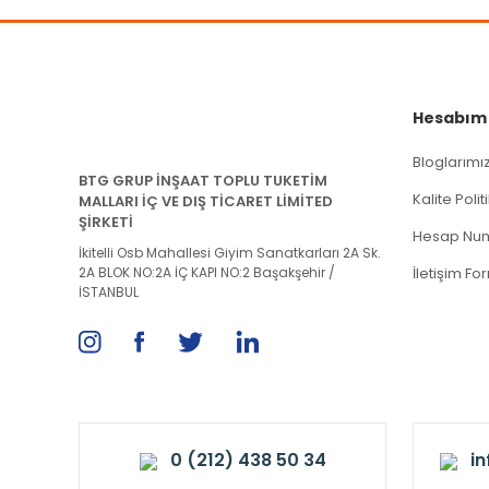
Hesabım
Bloglarımı
BTG GRUP İNŞAAT TOPLU TUKETİM
Kalite Poli
MALLARI İÇ VE DIŞ TİCARET LİMİTED
ŞİRKETİ
Hesap Num
İkitelli Osb Mahallesi Giyim Sanatkarları 2A Sk.
2A BLOK NO:2A İÇ KAPI NO:2 Başakşehir /
İletişim Fo
İSTANBUL
0 (212) 438 50 34
i