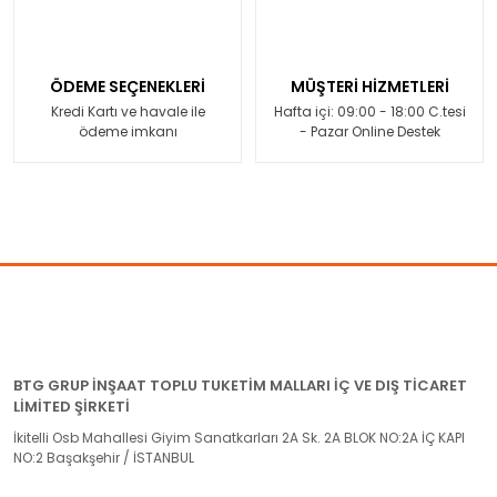
ÖDEME SEÇENEKLERİ
MÜŞTERİ HİZMETLERİ
Kredi Kartı ve havale ile
Hafta içi: 09:00 - 18:00 C.tesi
ödeme imkanı
- Pazar Online Destek
BTG GRUP İNŞAAT TOPLU TUKETİM MALLARI İÇ VE DIŞ TİCARET
LİMİTED ŞİRKETİ
İkitelli Osb Mahallesi Giyim Sanatkarları 2A Sk. 2A BLOK NO:2A İÇ KAPI
NO:2 Başakşehir / İSTANBUL