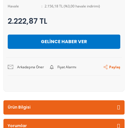
Havale
2.156,18 TL (%3,00 havale indirimi)
2.222,87 TL
GELİNCE HABER VER
Arkadaşına Öner
Fiyat Alarmı
Paylaş
Ürün Bilgisi
Yorumlar