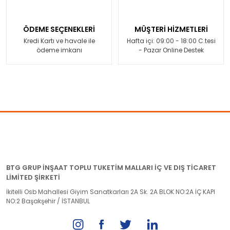
ÖDEME SEÇENEKLERİ
MÜŞTERİ HİZMETLERİ
Kredi Kartı ve havale ile
Hafta içi: 09:00 - 18:00 C.tesi
ödeme imkanı
- Pazar Online Destek
BTG GRUP İNŞAAT TOPLU TUKETİM MALLARI İÇ VE DIŞ TİCARET
LİMİTED ŞİRKETİ
İkitelli Osb Mahallesi Giyim Sanatkarları 2A Sk. 2A BLOK NO:2A İÇ KAPI
NO:2 Başakşehir / İSTANBUL