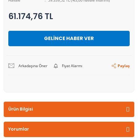
Havale
59.339,52 TL (%3,00 havale indirimi)
61.174,76 TL
GELİNCE HABER VER
Arkadaşına Öner
Fiyat Alarmı
Paylaş
Ürün Bilgisi
Yorumlar