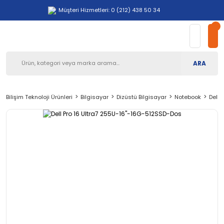
Müşteri Hizmetleri: 0 (212) 438 50 34
ARA
Bilişim Teknoloji Ürünleri
Bilgisayar
Dizüstü Bilgisayar
Notebook
Dell 