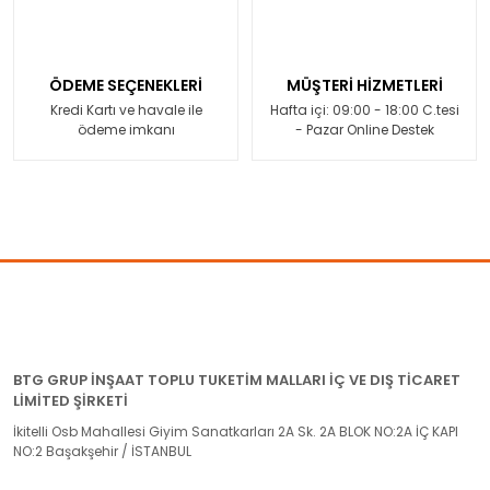
ÖDEME SEÇENEKLERİ
MÜŞTERİ HİZMETLERİ
Kredi Kartı ve havale ile
Hafta içi: 09:00 - 18:00 C.tesi
ödeme imkanı
- Pazar Online Destek
BTG GRUP İNŞAAT TOPLU TUKETİM MALLARI İÇ VE DIŞ TİCARET
LİMİTED ŞİRKETİ
İkitelli Osb Mahallesi Giyim Sanatkarları 2A Sk. 2A BLOK NO:2A İÇ KAPI
NO:2 Başakşehir / İSTANBUL