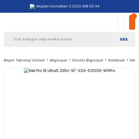
Müşteri Hizmetleri: 0 (212) 438 50 34
ARA
Bilişim Teknoloji Ürünleri
Bilgisayar
Dizüstü Bilgisayar
Notebook
Dell 