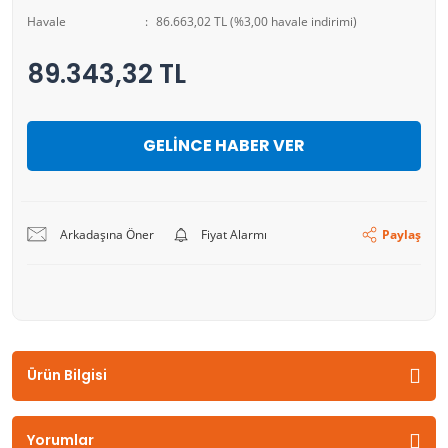
Havale
86.663,02 TL (%3,00 havale indirimi)
89.343,32 TL
GELİNCE HABER VER
Arkadaşına Öner
Fiyat Alarmı
Paylaş
Ürün Bilgisi
Yorumlar