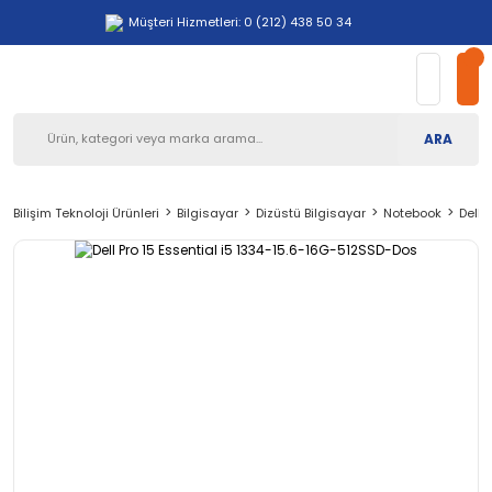
Müşteri Hizmetleri: 0 (212) 438 50 34
ARA
Bilişim Teknoloji Ürünleri
Bilgisayar
Dizüstü Bilgisayar
Notebook
Dell 