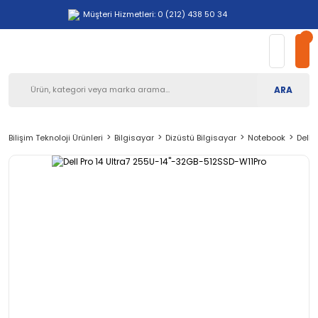
Müşteri Hizmetleri: 0 (212) 438 50 34
ARA
Bilişim Teknoloji Ürünleri
Bilgisayar
Dizüstü Bilgisayar
Notebook
Dell 