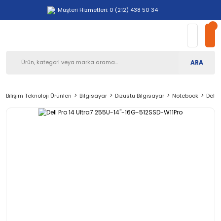
Müşteri Hizmetleri: 0 (212) 438 50 34
ARA
Bilişim Teknoloji Ürünleri
Bilgisayar
Dizüstü Bilgisayar
Notebook
Dell 