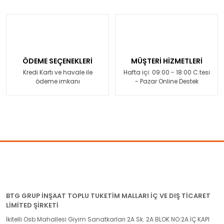
ÖDEME SEÇENEKLERİ
MÜŞTERİ HİZMETLERİ
Kredi Kartı ve havale ile
Hafta içi: 09:00 - 18:00 C.tesi
ödeme imkanı
- Pazar Online Destek
BTG GRUP İNŞAAT TOPLU TUKETİM MALLARI İÇ VE DIŞ TİCARET
LİMİTED ŞİRKETİ
İkitelli Osb Mahallesi Giyim Sanatkarları 2A Sk. 2A BLOK NO:2A İÇ KAPI