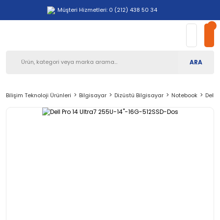
Müşteri Hizmetleri: 0 (212) 438 50 34
ARA
Bilişim Teknoloji Ürünleri
Bilgisayar
Dizüstü Bilgisayar
Notebook
Dell 