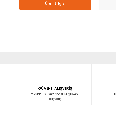
Ürün Bilgisi
Bu ürünün fiyat bilgisi, resim, ürün açıklamalarında ve diğ
Görüş ve önerileriniz için teşekkür ederiz.
Ürün resmi kalitesiz, bozuk veya görüntülenemiyor.
Ürün açıklamasında eksik bilgiler bulunuyor.
GÜVENLİ ALIŞVERİŞ
Ürün bilgilerinde hatalar bulunuyor.
256bit SSL Sertifikası ile güvenli
Tü
alışveriş
Ürün fiyatı diğer sitelerden daha pahalı.
Bu ürüne benzer farklı alternatifler olmalı.