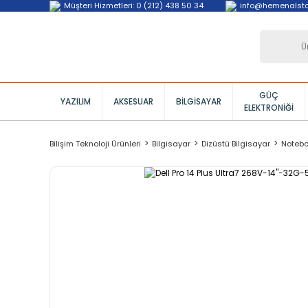
Müşteri Hizmetleri: 0 (212) 438 50 34
info@hemenalst
GÜÇ
YAZILIM
AKSESUAR
BILGISAYAR
ELEKTRONIĞI
Bilişim Teknoloji Ürünleri
Bilgisayar
Dizüstü Bilgisayar
Noteb