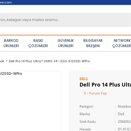
ore.com
BARKOD
BASKI
GÜVENLIK
BILGISAYAR
NETWORK
ÜRÜNLERI
ÇÖZÜMLERI
ÜRÜNLERI
BILEŞENI
ÇÖZÜMLER
ook
Dell Pro 14 Plus Ultra7 268V-14''-32G-512SSD-WPro
DELL
Dell Pro 14 Plus Ul
0 - Yorum Yap
Kategori
Notebo
Marka
Dell
Stok Kodu
206692
Havale
91.414,9