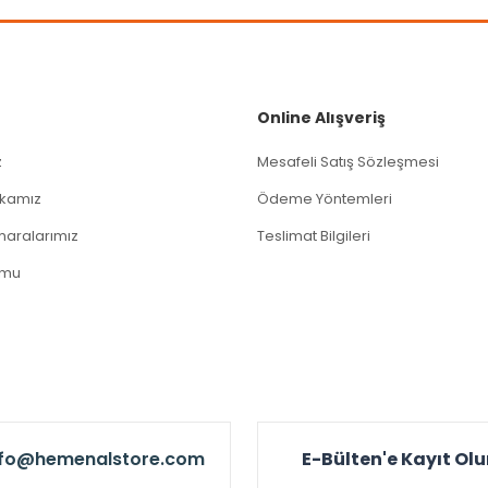
Gönder
Online Alışveriş
z
Mesafeli Satış Sözleşmesi
tikamız
Ödeme Yöntemleri
aralarımız
Teslimat Bilgileri
rmu
nfo@hemenalstore.com
E-Bülten'e Kayıt Ol