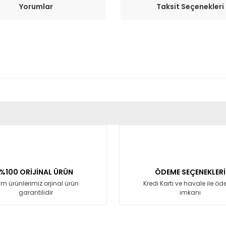
Yorumlar
Taksit Seçenekleri
er konularda yetersiz gördüğünüz noktaları öneri formunu kullanarak tara
Bu ürüne ilk yorumu siz yapın!
Yorum Yaz
%100 ORİJİNAL ÜRÜN
ÖDEME SEÇENEKLERİ
m ürünlerimiz orjinal ürün
Kredi Kartı ve havale ile ö
garantilidir
imkanı