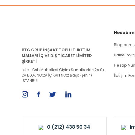
Hesabım
Bloglarımı
BTG GRUP İNŞAAT TOPLU TUKETİM
Kalite Poli
MALLARI İÇ VE DIŞ TİCARET LİMİTED
ŞİRKETİ
Hesap Num
İkitelli Osb Mahallesi Giyim Sanatkarları 2A Sk.
2A BLOK NO:2A İÇ KAPI NO:2 Başakşehir /
İletişim Fo
İSTANBUL
0 (212) 438 50 34
i