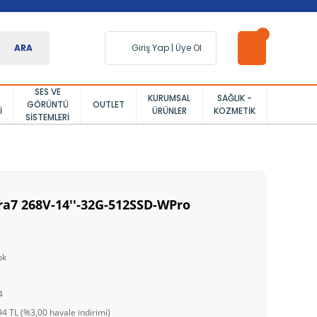
ARA
Giriş Yap
|
Üye Ol
SES VE
KURUMSAL
SAĞLIK -
GÖRÜNTÜ
OUTLET
I
ÜRÜNLER
KOZMETIK
SISTEMLERI
tra7 268V-14''-32G-512SSD-WPro
ok
4
4 TL (%3,00 havale indirimi)