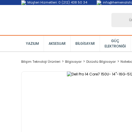
Müşteri Hizmetleri: 0 (212) 438 50 34
info@hemenalst
GÜÇ
YAZILIM
AKSESUAR
BILGISAYAR
ELEKTRONIĞI
Bilişim Teknoloji Ürünleri
Bilgisayar
Dizüstü Bilgisayar
Noteb