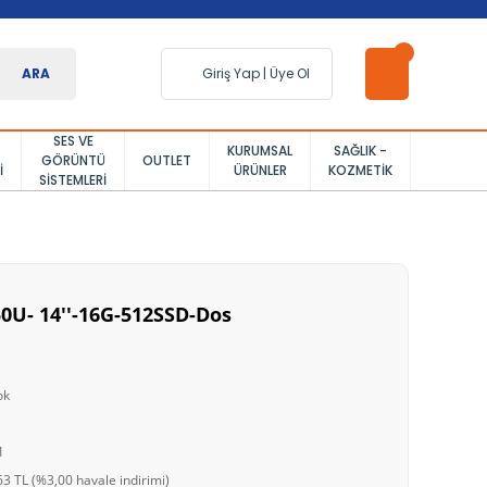
ARA
Giriş Yap
|
Üye Ol
SES VE
KURUMSAL
SAĞLIK -
GÖRÜNTÜ
OUTLET
I
ÜRÜNLER
KOZMETIK
SISTEMLERI
50U- 14''-16G-512SSD-Dos
ok
1
3 TL (%3,00 havale indirimi)