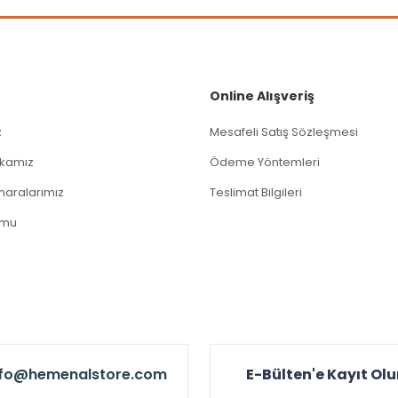
Gönder
Online Alışveriş
z
Mesafeli Satış Sözleşmesi
tikamız
Ödeme Yöntemleri
aralarımız
Teslimat Bilgileri
rmu
nfo@hemenalstore.com
E-Bülten'e Kayıt Ol