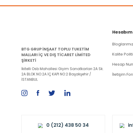
Hesabım
Bloglarımı
BTG GRUP İNŞAAT TOPLU TUKETİM
Kalite Poli
MALLARI İÇ VE DIŞ TİCARET LİMİTED
ŞİRKETİ
Hesap Num
İkitelli Osb Mahallesi Giyim Sanatkarları 2A Sk.
2A BLOK NO:2A İÇ KAPI NO:2 Başakşehir /
İletişim Fo
İSTANBUL
0 (212) 438 50 34
i