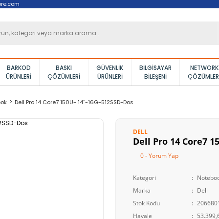
ore.com
BARKOD
BASKI
GÜVENLIK
BILGISAYAR
NETWORK
ÜRÜNLERI
ÇÖZÜMLERI
ÜRÜNLERI
BILEŞENI
ÇÖZÜMLER
ook
Dell Pro 14 Core7 150U- 14''-16G-512SSD-Dos
DELL
Dell Pro 14 Core7 1
0 - Yorum Yap
Kategori
Notebo
Marka
Dell
Stok Kodu
206680
Havale
53.399,6