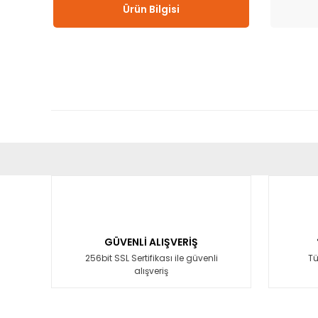
Ürün Bilgisi
Bu ürünün fiyat bilgisi, resim, ürün açıklamalarında ve diğ
Görüş ve önerileriniz için teşekkür ederiz.
Ürün resmi kalitesiz, bozuk veya görüntülenemiyor.
Ürün açıklamasında eksik bilgiler bulunuyor.
GÜVENLİ ALIŞVERİŞ
Ürün bilgilerinde hatalar bulunuyor.
256bit SSL Sertifikası ile güvenli
Tü
alışveriş
Ürün fiyatı diğer sitelerden daha pahalı.
Bu ürüne benzer farklı alternatifler olmalı.