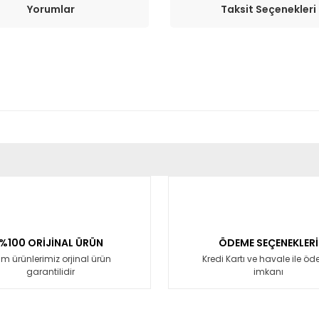
Yorumlar
Taksit Seçenekleri
er konularda yetersiz gördüğünüz noktaları öneri formunu kullanarak tara
Bu ürüne ilk yorumu siz yapın!
Yorum Yaz
%100 ORİJİNAL ÜRÜN
ÖDEME SEÇENEKLERİ
m ürünlerimiz orjinal ürün
Kredi Kartı ve havale ile ö
garantilidir
imkanı