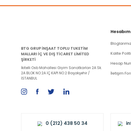
Hesabım
Bloglarımı
BTG GRUP İNŞAAT TOPLU TUKETİM
Kalite Poli
MALLARI İÇ VE DIŞ TİCARET LİMİTED
ŞİRKETİ
Hesap Num
İkitelli Osb Mahallesi Giyim Sanatkarları 2A Sk.
2A BLOK NO:2A İÇ KAPI NO:2 Başakşehir /
İletişim Fo
İSTANBUL
0 (212) 438 50 34
i