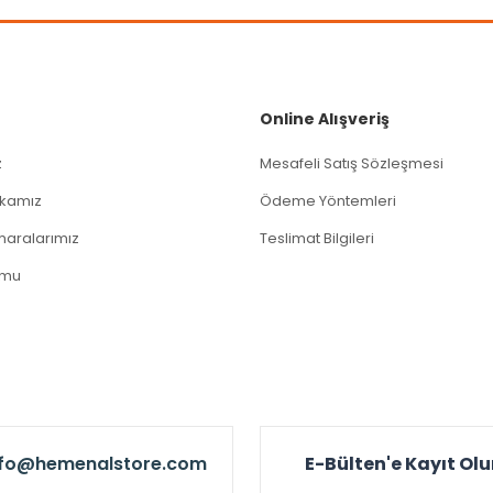
Gönder
Online Alışveriş
z
Mesafeli Satış Sözleşmesi
tikamız
Ödeme Yöntemleri
aralarımız
Teslimat Bilgileri
rmu
nfo@hemenalstore.com
E-Bülten'e Kayıt Ol