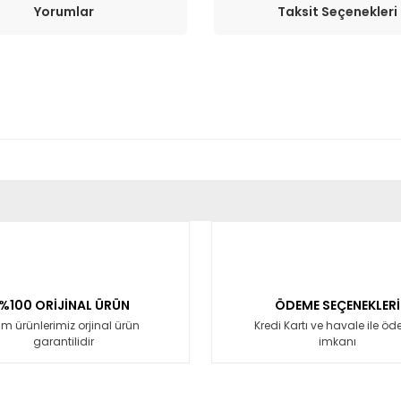
Yorumlar
Taksit Seçenekleri
er konularda yetersiz gördüğünüz noktaları öneri formunu kullanarak tara
Bu ürüne ilk yorumu siz yapın!
Yorum Yaz
%100 ORİJİNAL ÜRÜN
ÖDEME SEÇENEKLERİ
m ürünlerimiz orjinal ürün
Kredi Kartı ve havale ile ö
garantilidir
imkanı