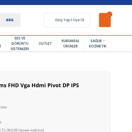
ARA
Giriş Yap
|
Üye Ol
SES VE
KURUMSAL
SAĞLIK -
GÖRÜNTÜ
OUTLET
I
ÜRÜNLER
KOZMETIK
SISTEMLERI
5ms FHD Vga Hdmi Pivot DP IPS
itör
0
 TL (%3,00 havale indirimi)