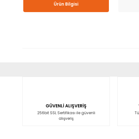
Ürün Bilgisi
Bu ürünün fiyat bilgisi, resim, ürün açıklamalarında ve diğ
Görüş ve önerileriniz için teşekkür ederiz.
Ürün resmi kalitesiz, bozuk veya görüntülenemiyor.
Ürün açıklamasında eksik bilgiler bulunuyor.
GÜVENLİ ALIŞVERİŞ
Ürün bilgilerinde hatalar bulunuyor.
256bit SSL Sertifikası ile güvenli
Tü
alışveriş
Ürün fiyatı diğer sitelerden daha pahalı.
Bu ürüne benzer farklı alternatifler olmalı.