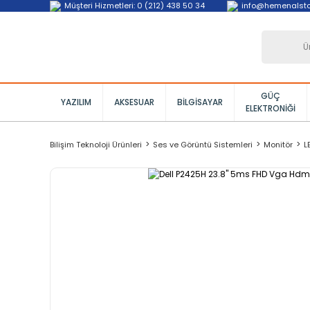
Müşteri Hizmetleri: 0 (212) 438 50 34
info@hemenalst
GÜÇ
YAZILIM
AKSESUAR
BILGISAYAR
ELEKTRONIĞI
Bilişim Teknoloji Ürünleri
Ses ve Görüntü Sistemleri
Monitör
L