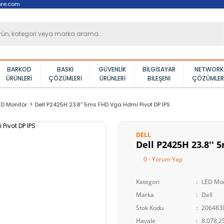
ore.com
BARKOD
BASKI
GÜVENLIK
BILGISAYAR
NETWORK
ÜRÜNLERI
ÇÖZÜMLERI
ÜRÜNLERI
BILEŞENI
ÇÖZÜMLER
ED Monitör
Dell P2425H 23.8'' 5ms FHD Vga Hdmi Pivot DP IPS
DELL
Dell P2425H 23.8'' 
0 - Yorum Yap
Kategori
LED Mon
Marka
Dell
Stok Kodu
206483
Havale
8.078,25