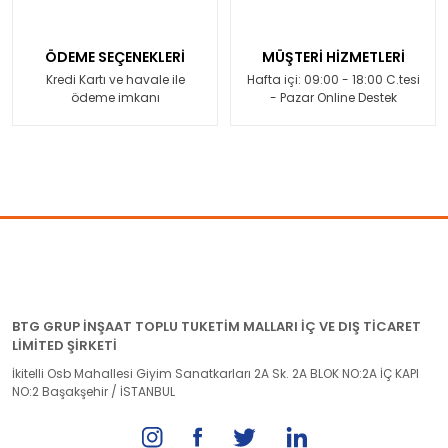
ÖDEME SEÇENEKLERİ
MÜŞTERİ HİZMETLERİ
Kredi Kartı ve havale ile
Hafta içi: 09:00 - 18:00 C.tesi
ödeme imkanı
- Pazar Online Destek
BTG GRUP İNŞAAT TOPLU TUKETİM MALLARI İÇ VE DIŞ TİCARET
LİMİTED ŞİRKETİ
İkitelli Osb Mahallesi Giyim Sanatkarları 2A Sk. 2A BLOK NO:2A İÇ KAPI
NO:2 Başakşehir / İSTANBUL