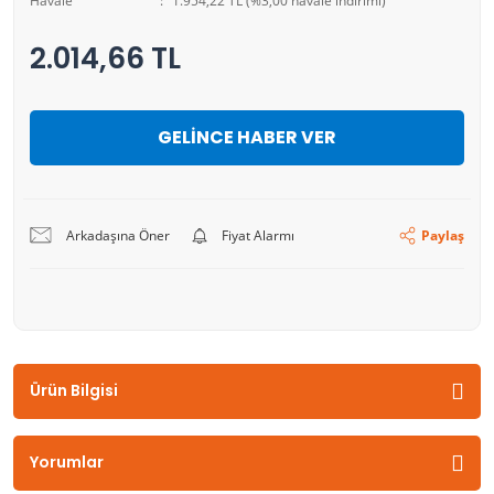
Havale
1.954,22 TL (%3,00 havale indirimi)
2.014,66 TL
GELİNCE HABER VER
Arkadaşına Öner
Fiyat Alarmı
Paylaş
Ürün Bilgisi
Yorumlar