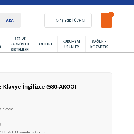
ARA
Giriş Yap
|
Üye Ol
SES VE
KURUMSAL
SAĞLIK -
GÖRÜNTÜ
OUTLET
I
ÜRÜNLER
KOZMETIK
SISTEMLERI
 Klavye İngilizce (580-AKOO)
z Klavye
9
 TL (%3,00 havale indirimi)