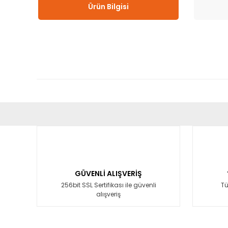
Ürün Bilgisi
Bu ürünün fiyat bilgisi, resim, ürün açıklamalarında ve diğ
Görüş ve önerileriniz için teşekkür ederiz.
Ürün resmi kalitesiz, bozuk veya görüntülenemiyor.
Ürün açıklamasında eksik bilgiler bulunuyor.
GÜVENLİ ALIŞVERİŞ
Ürün bilgilerinde hatalar bulunuyor.
256bit SSL Sertifikası ile güvenli
Tü
alışveriş
Ürün fiyatı diğer sitelerden daha pahalı.
Bu ürüne benzer farklı alternatifler olmalı.