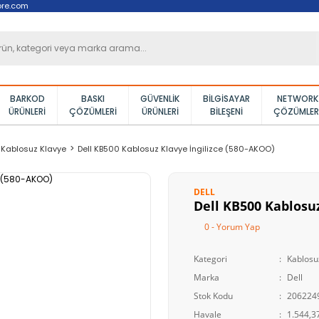
ore.com
BARKOD
BASKI
GÜVENLIK
BILGISAYAR
NETWORK
ÜRÜNLERI
ÇÖZÜMLERI
ÜRÜNLERI
BILEŞENI
ÇÖZÜMLER
Kablosuz Klavye
Dell KB500 Kablosuz Klavye İngilizce (580-AKOO)
DELL
Dell KB500 Kablosuz
0 - Yorum Yap
Kategori
Kablosu
Marka
Dell
Stok Kodu
206224
Havale
1.544,37