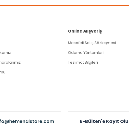
Gönder
Online Alışveriş
z
Mesafeli Satış Sözleşmesi
tikamız
Ödeme Yöntemleri
aralarımız
Teslimat Bilgileri
rmu
nfo@hemenalstore.com
E-Bülten'e Kayıt Ol