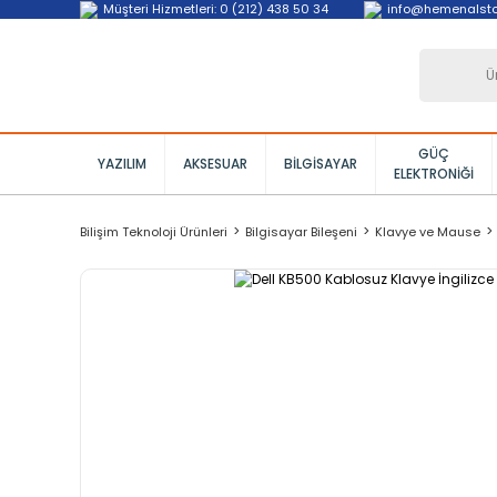
Müşteri Hizmetleri: 0 (212) 438 50 34
info@hemenalst
GÜÇ
YAZILIM
AKSESUAR
BILGISAYAR
ELEKTRONIĞI
Bilişim Teknoloji Ürünleri
Bilgisayar Bileşeni
Klavye ve Mause