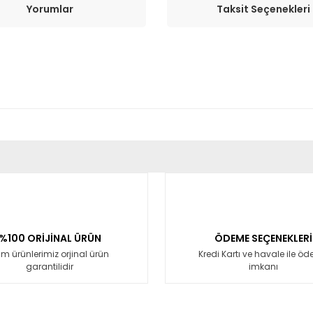
Yorumlar
Taksit Seçenekleri
er konularda yetersiz gördüğünüz noktaları öneri formunu kullanarak tara
Bu ürüne ilk yorumu siz yapın!
Yorum Yaz
%100 ORİJİNAL ÜRÜN
ÖDEME SEÇENEKLERİ
m ürünlerimiz orjinal ürün
Kredi Kartı ve havale ile ö
garantilidir
imkanı