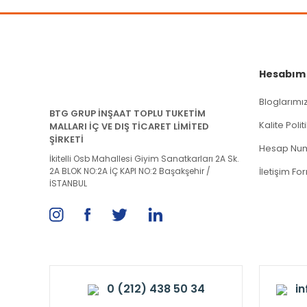
Hesabım
Bloglarımı
BTG GRUP İNŞAAT TOPLU TUKETİM
Kalite Poli
MALLARI İÇ VE DIŞ TİCARET LİMİTED
ŞİRKETİ
Hesap Num
İkitelli Osb Mahallesi Giyim Sanatkarları 2A Sk.
2A BLOK NO:2A İÇ KAPI NO:2 Başakşehir /
İletişim Fo
İSTANBUL
0 (212) 438 50 34
i