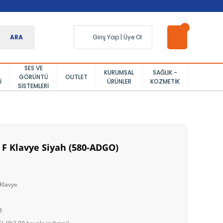
ARA
Giriş Yap
|
Üye Ol
SES VE
KURUMSAL
SAĞLIK -
GÖRÜNTÜ
OUTLET
I
ÜRÜNLER
KOZMETIK
SISTEMLERI
 F Klavye Siyah (580-ADGO)
 Klavye
3