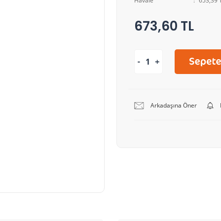
Havale
653,39 T
673,60 TL
Arkadaşına Öner