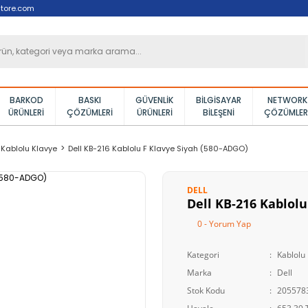
tore.com
BARKOD
BASKI
GÜVENLIK
BILGISAYAR
NETWORK
ÜRÜNLERI
ÇÖZÜMLERI
ÜRÜNLERI
BILEŞENI
ÇÖZÜMLER
Kablolu Klavye
Dell KB-216 Kablolu F Klavye Siyah (580-ADGO)
DELL
Dell KB-216 Kablolu
0 - Yorum Yap
Kategori
Kablolu
Marka
Dell
Stok Kodu
205578