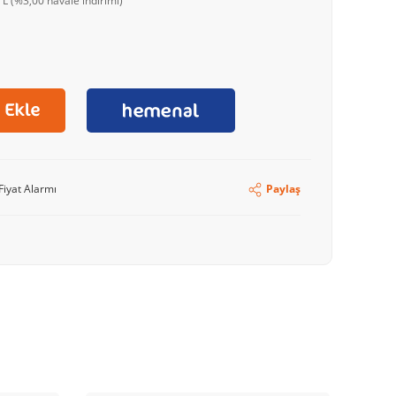
L (%3,00 havale indirimi)
Fiyat Alarmı
Paylaş