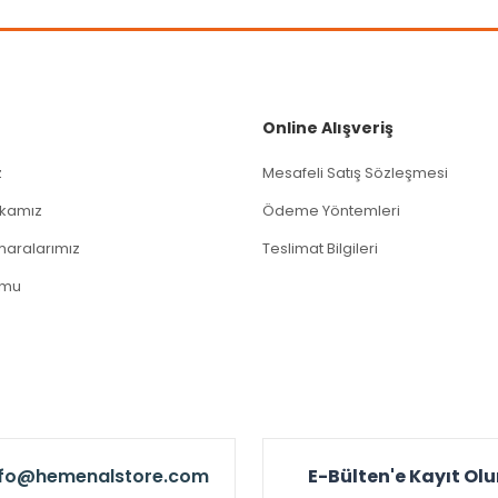
Gönder
Online Alışveriş
z
Mesafeli Satış Sözleşmesi
tikamız
Ödeme Yöntemleri
aralarımız
Teslimat Bilgileri
rmu
nfo@hemenalstore.com
E-Bülten'e Kayıt Ol