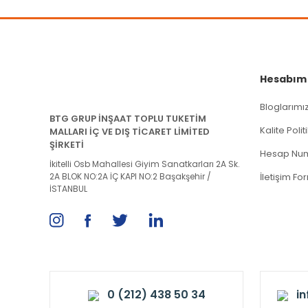
Hesabım
Bloglarımı
BTG GRUP İNŞAAT TOPLU TUKETİM
Kalite Poli
MALLARI İÇ VE DIŞ TİCARET LİMİTED
ŞİRKETİ
Hesap Num
İkitelli Osb Mahallesi Giyim Sanatkarları 2A Sk.
2A BLOK NO:2A İÇ KAPI NO:2 Başakşehir /
İletişim Fo
İSTANBUL
0 (212) 438 50 34
i