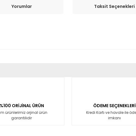
Yorumlar
Taksit Seçenekleri
er konularda yetersiz gördüğünüz noktaları öneri formunu kullanarak tara
Bu ürüne ilk yorumu siz yapın!
Yorum Yaz
%100 ORİJİNAL ÜRÜN
ÖDEME SEÇENEKLERİ
m ürünlerimiz orjinal ürün
Kredi Kartı ve havale ile ö
garantilidir
imkanı