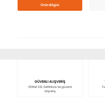
Ürün Bilgisi
Bu ürünün fiyat bilgisi, resim, ürün açıklamalarında ve diğ
Görüş ve önerileriniz için teşekkür ederiz.
Ürün resmi kalitesiz, bozuk veya görüntülenemiyor.
Ürün açıklamasında eksik bilgiler bulunuyor.
GÜVENLİ ALIŞVERİŞ
Ürün bilgilerinde hatalar bulunuyor.
256bit SSL Sertifikası ile güvenli
Tü
alışveriş
Ürün fiyatı diğer sitelerden daha pahalı.
Bu ürüne benzer farklı alternatifler olmalı.