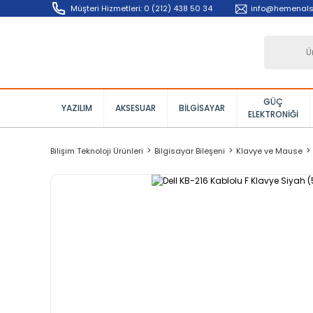
Müşteri Hizmetleri: 0 (212) 438 50 34
info@hemenals
GÜÇ
YAZILIM
AKSESUAR
BILGISAYAR
ELEKTRONIĞI
Bilişim Teknoloji Ürünleri
Bilgisayar Bileşeni
Klavye ve Mause