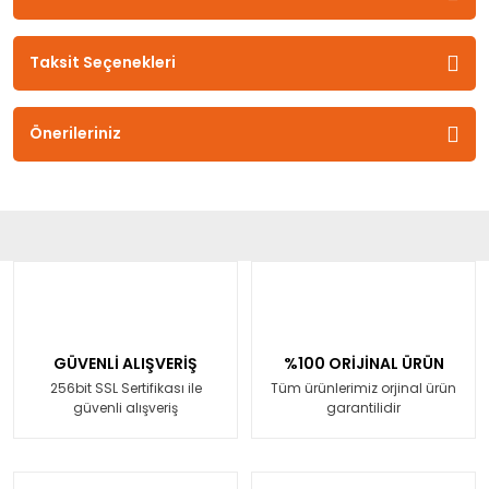
Taksit Seçenekleri
Önerileriniz
GÜVENLİ ALIŞVERİŞ
%100 ORİJİNAL ÜRÜN
256bit SSL Sertifikası ile
Tüm ürünlerimiz orjinal ürün
güvenli alışveriş
garantilidir