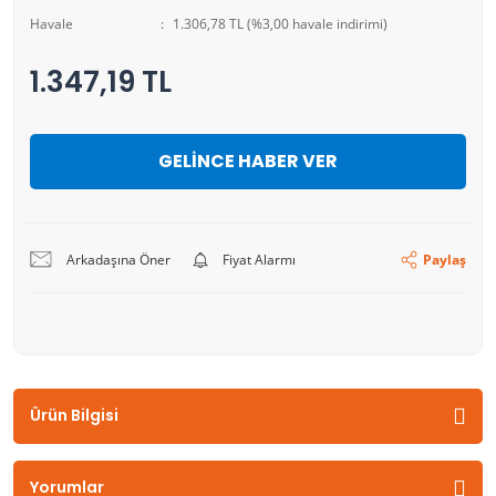
Havale
1.306,78 TL (%3,00 havale indirimi)
1.347,19 TL
GELİNCE HABER VER
Arkadaşına Öner
Fiyat Alarmı
Paylaş
Ürün Bilgisi
Yorumlar