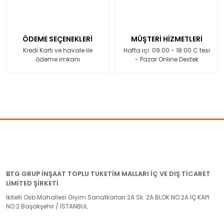
ÖDEME SEÇENEKLERİ
MÜŞTERİ HİZMETLERİ
Kredi Kartı ve havale ile
Hafta içi: 09:00 - 18:00 C.tesi
ödeme imkanı
- Pazar Online Destek
BTG GRUP İNŞAAT TOPLU TUKETİM MALLARI İÇ VE DIŞ TİCARET
LİMİTED ŞİRKETİ
İkitelli Osb Mahallesi Giyim Sanatkarları 2A Sk. 2A BLOK NO:2A İÇ KAPI
NO:2 Başakşehir / İSTANBUL