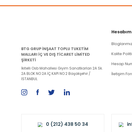
Hesabım
Bloglarımı
BTG GRUP İNŞAAT TOPLU TUKETİM
Kalite Poli
MALLARI İÇ VE DIŞ TİCARET LİMİTED
ŞİRKETİ
Hesap Num
İkitelli Osb Mahallesi Giyim Sanatkarları 2A Sk.
2A BLOK NO:2A İÇ KAPI NO:2 Başakşehir /
İletişim Fo
İSTANBUL
0 (212) 438 50 34
i