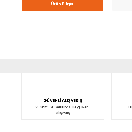
Ürün Bilgisi
Bu ürünün fiyat bilgisi, resim, ürün açıklamalarında ve diğ
Görüş ve önerileriniz için teşekkür ederiz.
Ürün resmi kalitesiz, bozuk veya görüntülenemiyor.
Ürün açıklamasında eksik bilgiler bulunuyor.
GÜVENLİ ALIŞVERİŞ
Ürün bilgilerinde hatalar bulunuyor.
256bit SSL Sertifikası ile güvenli
Tü
alışveriş
Ürün fiyatı diğer sitelerden daha pahalı.
Bu ürüne benzer farklı alternatifler olmalı.