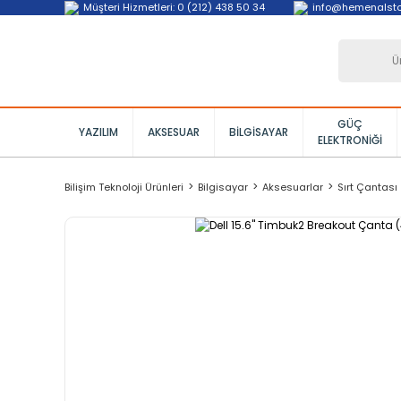
Müşteri Hizmetleri: 0 (212) 438 50 34
info@hemenalst
GÜÇ
YAZILIM
AKSESUAR
BILGISAYAR
ELEKTRONIĞI
Bilişim Teknoloji Ürünleri
Bilgisayar
Aksesuarlar
Sırt Çantası