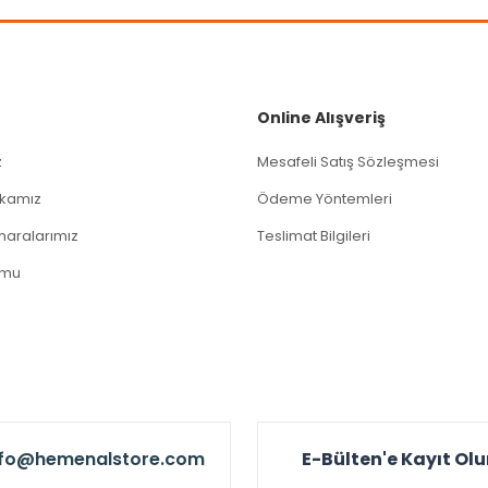
Gönder
Online Alışveriş
z
Mesafeli Satış Sözleşmesi
tikamız
Ödeme Yöntemleri
aralarımız
Teslimat Bilgileri
rmu
nfo@hemenalstore.com
E-Bülten'e Kayıt Ol