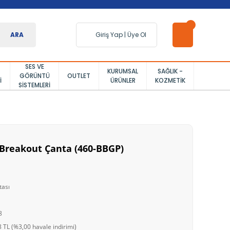
ARA
Giriş Yap
|
Üye Ol
SES VE
KURUMSAL
SAĞLIK -
GÖRÜNTÜ
OUTLET
I
ÜRÜNLER
KOZMETIK
SISTEMLERI
2 Breakout Çanta (460-BBGP)
tası
8
 TL (%3,00 havale indirimi)