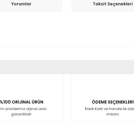
Yorumlar
Taksit Seçenekleri
er konularda yetersiz gördüğünüz noktaları öneri formunu kullanarak tara
Bu ürüne ilk yorumu siz yapın!
Yorum Yaz
%100 ORİJİNAL ÜRÜN
ÖDEME SEÇENEKLERİ
m ürünlerimiz orjinal ürün
Kredi Kartı ve havale ile ö
garantilidir
imkanı