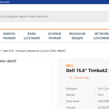
ore.com
BARKOD
BASKI
GÜVENLIK
BILGISAYAR
NETWORK
ÜRÜNLERI
ÇÖZÜMLERI
ÜRÜNLERI
BILEŞENI
ÇÖZÜMLER
Dell 15.6'' Timbuk2 Breakout Çanta (460-BBGP)
DELL
Dell 15.6'' Timbuk
0 - Yorum Yap
Kategori
Sırt Çan
Marka
Dell
Stok Kodu
206248
Havale
6.533,88