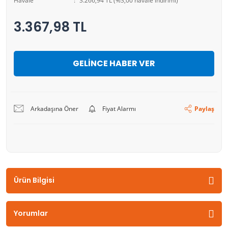
Havale
3.266,94 TL (%3,00 havale indirimi)
3.367,98 TL
GELİNCE HABER VER
Arkadaşına Öner
Fiyat Alarmı
Paylaş
Ürün Bilgisi
Yorumlar