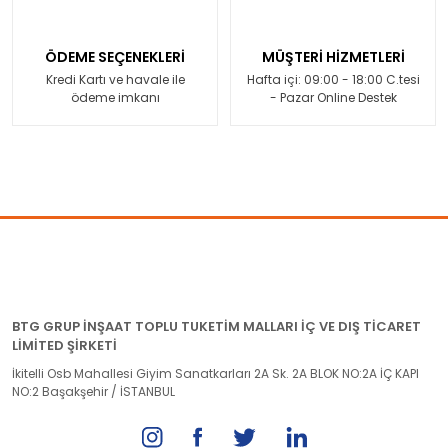
ÖDEME SEÇENEKLERİ
MÜŞTERİ HİZMETLERİ
Kredi Kartı ve havale ile
Hafta içi: 09:00 - 18:00 C.tesi
ödeme imkanı
- Pazar Online Destek
BTG GRUP İNŞAAT TOPLU TUKETİM MALLARI İÇ VE DIŞ TİCARET
LİMİTED ŞİRKETİ
İkitelli Osb Mahallesi Giyim Sanatkarları 2A Sk. 2A BLOK NO:2A İÇ KAPI
NO:2 Başakşehir / İSTANBUL