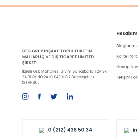
Hesabım
Bloglarımı
BTG GRUP İNŞAAT TOPLU TUKETİM
Kalite Poli
MALLARI İÇ VE DIŞ TİCARET LİMİTED
ŞİRKETİ
Hesap Num
İkitelli Osb Mahallesi Giyim Sanatkarları 2A Sk.
2A BLOK NO:2A İÇ KAPI NO:2 Başakşehir /
İletişim Fo
İSTANBUL
0 (212) 438 50 34
i