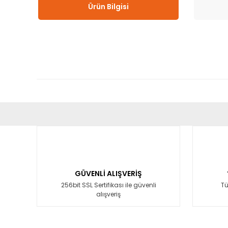
Ürün Bilgisi
Bu ürünün fiyat bilgisi, resim, ürün açıklamalarında ve diğ
Görüş ve önerileriniz için teşekkür ederiz.
Ürün resmi kalitesiz, bozuk veya görüntülenemiyor.
Ürün açıklamasında eksik bilgiler bulunuyor.
GÜVENLİ ALIŞVERİŞ
Ürün bilgilerinde hatalar bulunuyor.
256bit SSL Sertifikası ile güvenli
Tü
alışveriş
Ürün fiyatı diğer sitelerden daha pahalı.
Bu ürüne benzer farklı alternatifler olmalı.