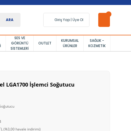
ARA
Giriş Yap
|
Üye Ol
SES VE
KURUMSAL
SAĞLIK -
GÖRÜNTÜ
OUTLET
I
ÜRÜNLER
KOZMETIK
SISTEMLERI
el LGA1700 İşlemci Soğutucu
 Soğutucu
4
L (%3,00 havale indirimi)