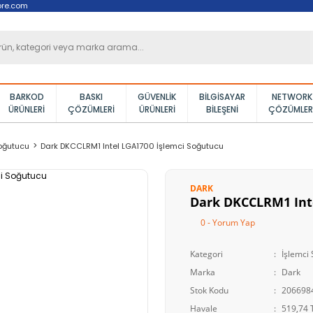
ore.com
BARKOD
BASKI
GÜVENLIK
BILGISAYAR
NETWORK
ÜRÜNLERI
ÇÖZÜMLERI
ÜRÜNLERI
BILEŞENI
ÇÖZÜMLER
oğutucu
Dark DKCCLRM1 Intel LGA1700 İşlemci Soğutucu
DARK
Dark DKCCLRM1 Int
0 - Yorum Yap
Kategori
İşlemci
Marka
Dark
Stok Kodu
206698
Havale
519,74 T