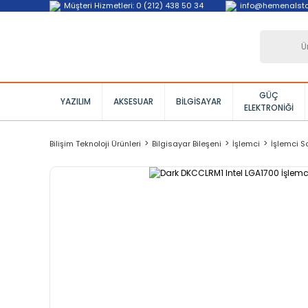
Müşteri Hizmetleri: 0 (212) 438 50 34
info@hemenalst
GÜÇ
YAZILIM
AKSESUAR
BILGISAYAR
ELEKTRONIĞI
Bilişim Teknoloji Ürünleri
Bilgisayar Bileşeni
İşlemci
İşlemci S