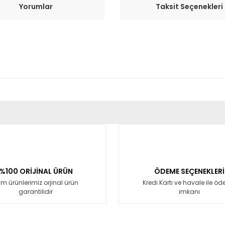
Yorumlar
Taksit Seçenekleri
er konularda yetersiz gördüğünüz noktaları öneri formunu kullanarak tara
Bu ürüne ilk yorumu siz yapın!
Yorum Yaz
%100 ORİJİNAL ÜRÜN
ÖDEME SEÇENEKLERİ
m ürünlerimiz orjinal ürün
Kredi Kartı ve havale ile ö
garantilidir
imkanı