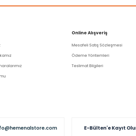
Gönder
Online Alışveriş
z
Mesafeli Satış Sözleşmesi
tikamız
Ödeme Yöntemleri
aralarımız
Teslimat Bilgileri
rmu
nfo@hemenalstore.com
E-Bülten'e Kayıt Ol