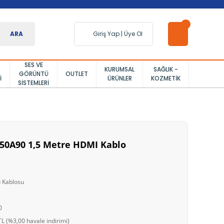
ARA
Giriş Yap
|
Üye Ol
SES VE
KURUMSAL
SAĞLIK -
GÖRÜNTÜ
OUTLET
I
ÜRÜNLER
KOZMETIK
SISTEMLERI
50A90 1,5 Metre HDMI Kablo
 Kablosu
0
L (%3,00 havale indirimi)