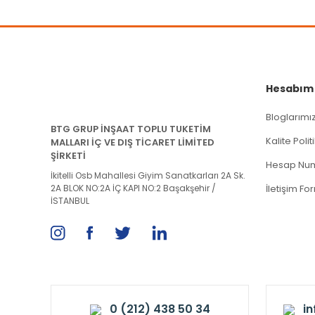
Hesabım
Bloglarımı
BTG GRUP İNŞAAT TOPLU TUKETİM
Kalite Poli
MALLARI İÇ VE DIŞ TİCARET LİMİTED
ŞİRKETİ
Hesap Num
İkitelli Osb Mahallesi Giyim Sanatkarları 2A Sk.
2A BLOK NO:2A İÇ KAPI NO:2 Başakşehir /
İletişim Fo
İSTANBUL
0 (212) 438 50 34
i