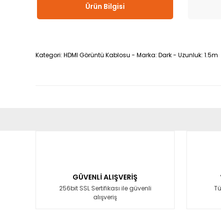
Ürün Bilgisi
Kategori: HDMI Görüntü Kablosu - Marka: Dark - Uzunluk: 1.5m
Bu ürünün fiyat bilgisi, resim, ürün açıklamalarında ve diğ
Görüş ve önerileriniz için teşekkür ederiz.
Ürün resmi kalitesiz, bozuk veya görüntülenemiyor.
Ürün açıklamasında eksik bilgiler bulunuyor.
GÜVENLİ ALIŞVERİŞ
Ürün bilgilerinde hatalar bulunuyor.
256bit SSL Sertifikası ile güvenli
Tü
alışveriş
Ürün fiyatı diğer sitelerden daha pahalı.
Bu ürüne benzer farklı alternatifler olmalı.