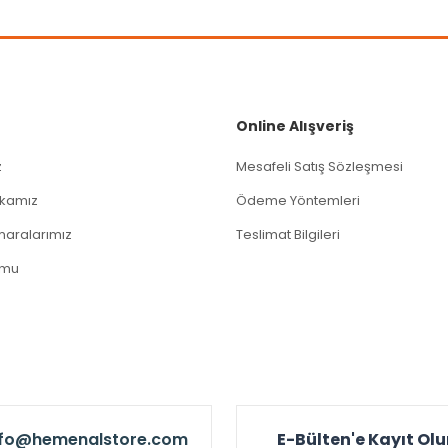
Gönder
Online Alışveriş
z
Mesafeli Satış Sözleşmesi
tikamız
Ödeme Yöntemleri
aralarımız
Teslimat Bilgileri
rmu
nfo@hemenalstore.com
E-Bülten'e Kayıt Ol