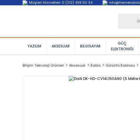
Müşteri Hizmetleri: 0 (212) 438 50 34
info@hemenalst
GÜÇ
YAZILIM
AKSESUAR
BILGISAYAR
ELEKTRONIĞI
Bilişim Teknoloji Ürünleri
Aksesuar
Kablo
Görüntü Kablosu