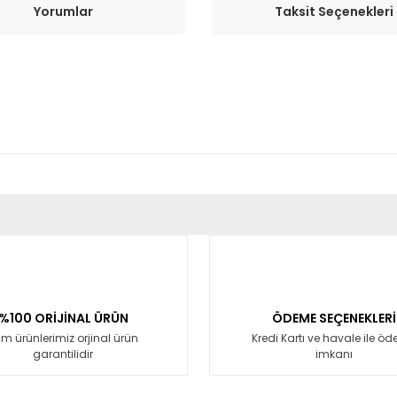
Yorumlar
Taksit Seçenekleri
er konularda yetersiz gördüğünüz noktaları öneri formunu kullanarak tara
Bu ürüne ilk yorumu siz yapın!
Yorum Yaz
%100 ORİJİNAL ÜRÜN
ÖDEME SEÇENEKLERİ
m ürünlerimiz orjinal ürün
Kredi Kartı ve havale ile ö
garantilidir
imkanı