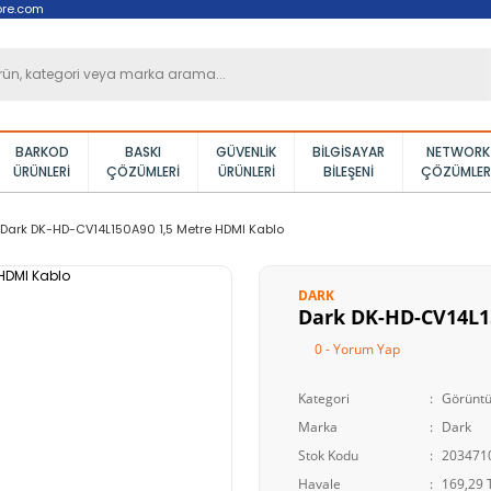
ore.com
BARKOD
BASKI
GÜVENLIK
BILGISAYAR
NETWORK
ÜRÜNLERI
ÇÖZÜMLERI
ÜRÜNLERI
BILEŞENI
ÇÖZÜMLER
Dark DK-HD-CV14L150A90 1,5 Metre HDMI Kablo
DARK
Dark DK-HD-CV14L1
0 - Yorum Yap
Kategori
Görüntü
Marka
Dark
Stok Kodu
203471
Havale
169,29 T