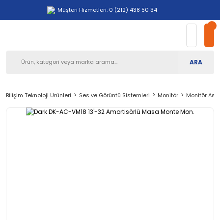
Müşteri Hizmetleri: 0 (212) 438 50 34
ARA
Bilişim Teknoloji Ürünleri
Ses ve Görüntü Sistemleri
Monitör
Monitör Askı