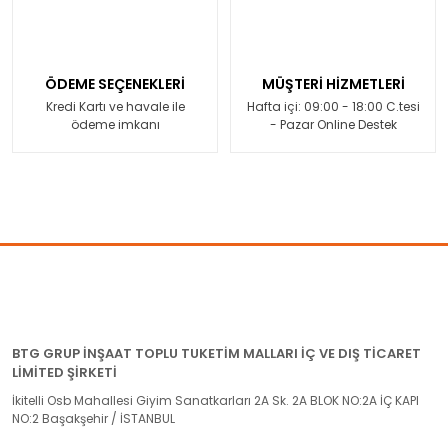
ÖDEME SEÇENEKLERİ
MÜŞTERİ HİZMETLERİ
Kredi Kartı ve havale ile
Hafta içi: 09:00 - 18:00 C.tesi
ödeme imkanı
- Pazar Online Destek
BTG GRUP İNŞAAT TOPLU TUKETİM MALLARI İÇ VE DIŞ TİCARET
LİMİTED ŞİRKETİ
İkitelli Osb Mahallesi Giyim Sanatkarları 2A Sk. 2A BLOK NO:2A İÇ KAPI
NO:2 Başakşehir / İSTANBUL