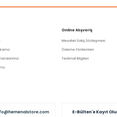
Gönder
Online Alışveriş
z
Mesafeli Satış Sözleşmesi
tikamız
Ödeme Yöntemleri
aralarımız
Teslimat Bilgileri
rmu
nfo@hemenalstore.com
E-Bülten'e Kayıt Ol