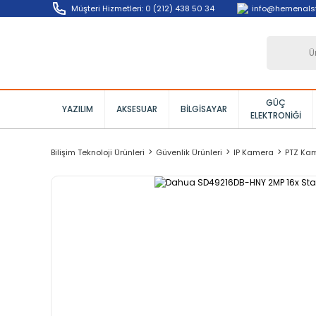
info@hemenals
Müşteri Hizmetleri: 0 (212) 438 50 34
GÜÇ
YAZILIM
AKSESUAR
BILGISAYAR
ELEKTRONIĞI
Bilişim Teknoloji Ürünleri
Güvenlik Ürünleri
IP Kamera
PTZ Ka