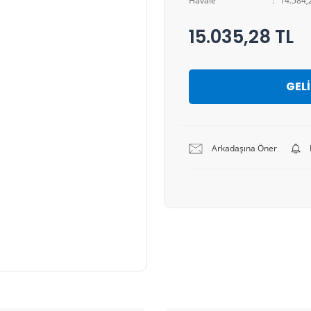
Havale
14.584,2
15.035,28 TL
GEL
Arkadaşına Öner