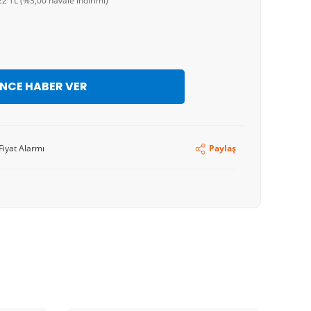
2 TL (%3,00 havale indirimi)
İNCE HABER VER
Fiyat Alarmı
Paylaş