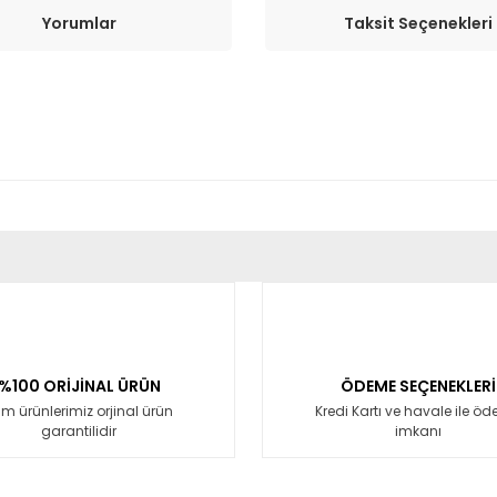
Yorumlar
Taksit Seçenekleri
er konularda yetersiz gördüğünüz noktaları öneri formunu kullanarak tara
Bu ürüne ilk yorumu siz yapın!
Yorum Yaz
%100 ORİJİNAL ÜRÜN
ÖDEME SEÇENEKLERİ
m ürünlerimiz orjinal ürün
Kredi Kartı ve havale ile ö
garantilidir
imkanı