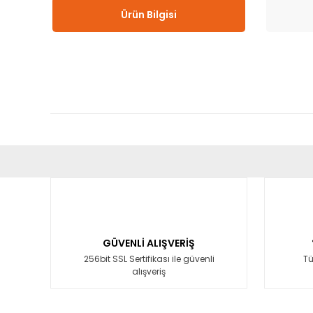
Ürün Bilgisi
Bu ürünün fiyat bilgisi, resim, ürün açıklamalarında ve diğ
Görüş ve önerileriniz için teşekkür ederiz.
Ürün resmi kalitesiz, bozuk veya görüntülenemiyor.
Ürün açıklamasında eksik bilgiler bulunuyor.
GÜVENLİ ALIŞVERİŞ
Ürün bilgilerinde hatalar bulunuyor.
256bit SSL Sertifikası ile güvenli
Tü
alışveriş
Ürün fiyatı diğer sitelerden daha pahalı.
Bu ürüne benzer farklı alternatifler olmalı.