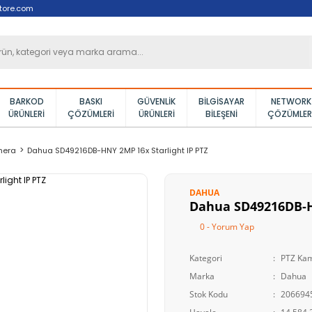
tore.com
BARKOD
BASKI
GÜVENLIK
BILGISAYAR
NETWORK
ÜRÜNLERI
ÇÖZÜMLERI
ÜRÜNLERI
BILEŞENI
ÇÖZÜMLER
mera
Dahua SD49216DB-HNY 2MP 16x Starlight IP PTZ
DAHUA
Dahua SD49216DB-HN
0 - Yorum Yap
Kategori
PTZ Ka
Marka
Dahua
Stok Kodu
206694