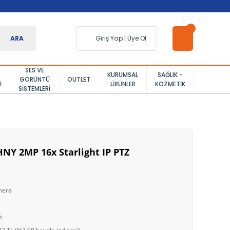
ARA
Giriş Yap
|
Üye Ol
SES VE
KURUMSAL
SAĞLIK -
GÖRÜNTÜ
OUTLET
I
ÜRÜNLER
KOZMETIK
SISTEMLERI
Y 2MP 16x Starlight IP PTZ
mera
5