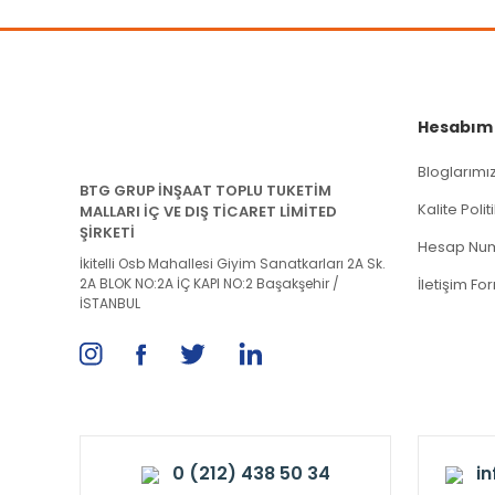
Hesabım
Bloglarımı
BTG GRUP İNŞAAT TOPLU TUKETİM
Kalite Poli
MALLARI İÇ VE DIŞ TİCARET LİMİTED
ŞİRKETİ
Hesap Num
İkitelli Osb Mahallesi Giyim Sanatkarları 2A Sk.
2A BLOK NO:2A İÇ KAPI NO:2 Başakşehir /
İletişim Fo
İSTANBUL
0 (212) 438 50 34
i