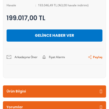
Havale
193.046,49 TL (%3,00 havale indirimi)
199.017,00 TL
GELİNCE HABER VER
Arkadaşına Öner
Fiyat Alarmı
Paylaş
Ürün Bilgisi
Yorumlar