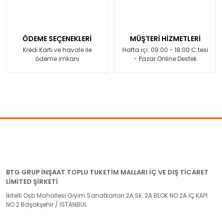
ÖDEME SEÇENEKLERİ
MÜŞTERİ HİZMETLERİ
Kredi Kartı ve havale ile
Hafta içi: 09:00 - 18:00 C.tesi
ödeme imkanı
- Pazar Online Destek
BTG GRUP İNŞAAT TOPLU TUKETİM MALLARI İÇ VE DIŞ TİCARET
LİMİTED ŞİRKETİ
İkitelli Osb Mahallesi Giyim Sanatkarları 2A Sk. 2A BLOK NO:2A İÇ KAPI
NO:2 Başakşehir / İSTANBUL