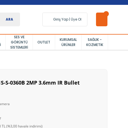
ARA
Giriş Yap
|
Üye Ol
SES VE
KURUMSAL
SAĞLIK -
GÖRÜNTÜ
OUTLET
I
ÜRÜNLER
KOZMETIK
SISTEMLERI
S-S-0360B 2MP 3.6mm IR Bullet
Kamera
7
 TL (%3,00 havale indirimi)