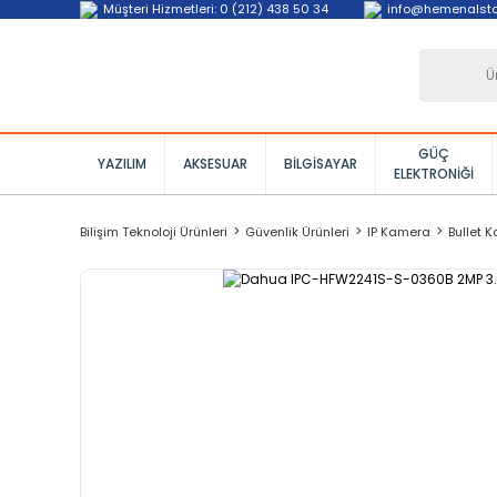
Müşteri Hizmetleri: 0 (212) 438 50 34
info@hemenalst
GÜÇ
YAZILIM
AKSESUAR
BILGISAYAR
ELEKTRONIĞI
Bilişim Teknoloji Ürünleri
Güvenlik Ürünleri
IP Kamera
Bullet 