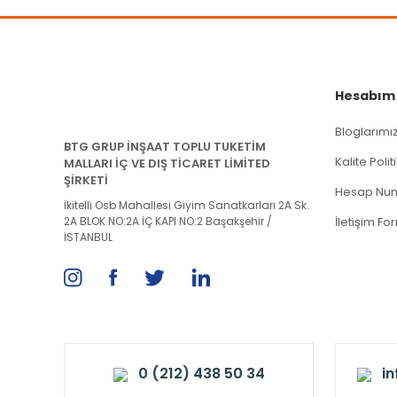
Hesabım
Bloglarımı
BTG GRUP İNŞAAT TOPLU TUKETİM
Kalite Poli
MALLARI İÇ VE DIŞ TİCARET LİMİTED
ŞİRKETİ
Hesap Num
İkitelli Osb Mahallesi Giyim Sanatkarları 2A Sk.
2A BLOK NO:2A İÇ KAPI NO:2 Başakşehir /
İletişim Fo
İSTANBUL
0 (212) 438 50 34
i