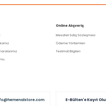
Gönder
Online Alışveriş
z
Mesafeli Satış Sözleşmesi
tikamız
Ödeme Yöntemleri
aralarımız
Teslimat Bilgileri
rmu
nfo@hemenalstore.com
E-Bülten'e Kayıt Ol