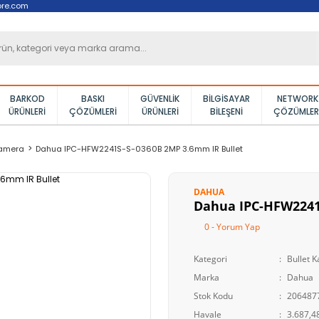
ore.com
BARKOD
BASKI
GÜVENLIK
BILGISAYAR
NETWORK
ÜRÜNLERI
ÇÖZÜMLERI
ÜRÜNLERI
BILEŞENI
ÇÖZÜMLER
Kamera
Dahua IPC-HFW2241S-S-0360B 2MP 3.6mm IR Bullet
DAHUA
Dahua IPC-HFW2241
0 - Yorum Yap
Kategori
Bullet 
Marka
Dahua
Stok Kodu
206487
Havale
3.687,48