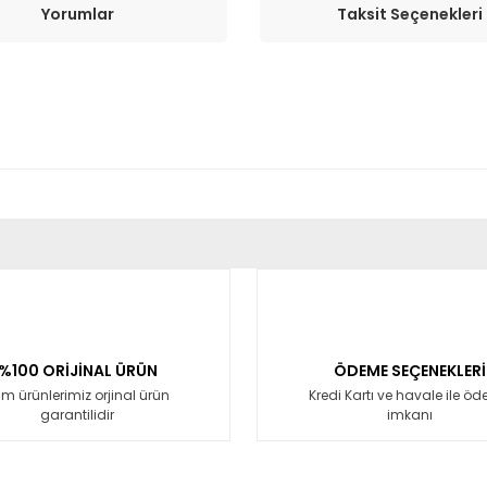
Yorumlar
Taksit Seçenekleri
er konularda yetersiz gördüğünüz noktaları öneri formunu kullanarak tara
Bu ürüne ilk yorumu siz yapın!
Yorum Yaz
%100 ORİJİNAL ÜRÜN
ÖDEME SEÇENEKLERİ
m ürünlerimiz orjinal ürün
Kredi Kartı ve havale ile ö
garantilidir
imkanı