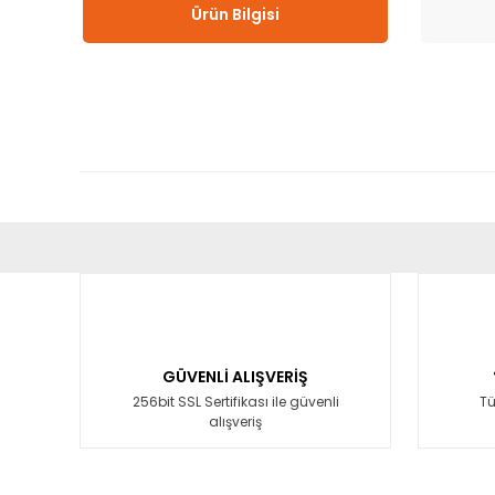
Ürün Bilgisi
Bu ürünün fiyat bilgisi, resim, ürün açıklamalarında ve diğ
Görüş ve önerileriniz için teşekkür ederiz.
Ürün resmi kalitesiz, bozuk veya görüntülenemiyor.
Ürün açıklamasında eksik bilgiler bulunuyor.
GÜVENLİ ALIŞVERİŞ
Ürün bilgilerinde hatalar bulunuyor.
256bit SSL Sertifikası ile güvenli
Tü
alışveriş
Ürün fiyatı diğer sitelerden daha pahalı.
Bu ürüne benzer farklı alternatifler olmalı.